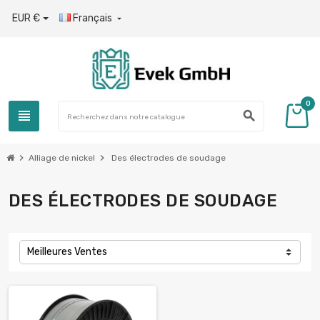
EUR €
Français

0
view_headline
search
chevron_right
chevron_right
Alliage de nickel
Des électrodes de soudage
DES ÉLECTRODES DE SOUDAGE
Meilleures Ventes