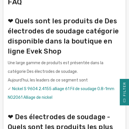
FAQ
❤ Quels sont les produits de Des
électrodes de soudage catégorie
disponible dans la boutique en
ligne Evek Shop
Une large gamme de produits est présentée dans la
catégorie Des électrodes de soudage.
Aujourd'hui, les leaders de ce segment sont
R
✓
Nickel S 9604 2.4155 alliage 61 Fil de soudage 0.8-1mm
N02061 Alliage de nickel
F
I
L
T
E
❤ Des électrodes de soudage -
Quels sont les produits les plus