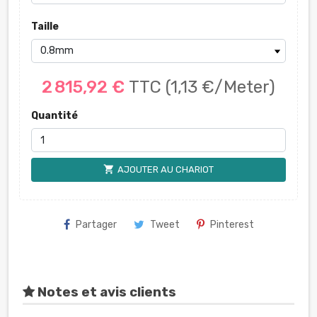
Taille
2 815,92 €
TTC
(1,13 €/Meter)
Quantité
shopping_cart
AJOUTER AU CHARIOT
Partager
Tweet
Pinterest
Notes et avis clients