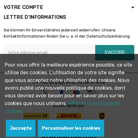
VOTRE COMPTE
LETTRE D'INFORMATIONS
Sie können Ihr Einverständnis jederzeit widerrufen. Unsere
Kontaktinformationen finden Sie u. a. in der Datenschutzerklärung.
D'ACCORD
Pour vous offrir la meilleure expérience possible, ce site
utilise des cookies. L’utilisation de votre site signifie
que vous acceptez notre utilisation des cookies. Nous
Formas de pago en la tienda en línea
avons publié une nouvelle politique de cookies, dont
vous devriez avoir besoin pour en savoir plus sur les
cookies que nous utilisons.
Afficher la politique de
Envío rápido por
cookies.
Jaccepte
Personnaliser les cookies
© Evek GmbH 2008 - 2026