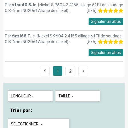
Par
stsu40 S.
le (
Nickel S 9604 2.4155 alliage 61 Fil de soudage
0.8-1mm N02061 Alliage de nickel
) :
(
5
/
5
)
Signaler un abus
Par
fizzi68 F.
le (
Nickel S 9604 2.4155 alliage 61 Fil de soudage
0.8-1mm N02061 Alliage de nickel
) :
(
5
/
5
)
Signaler un abus


1
2
LONGUEUR
TAILLE


Trier par:
SÉLECTIONNER
