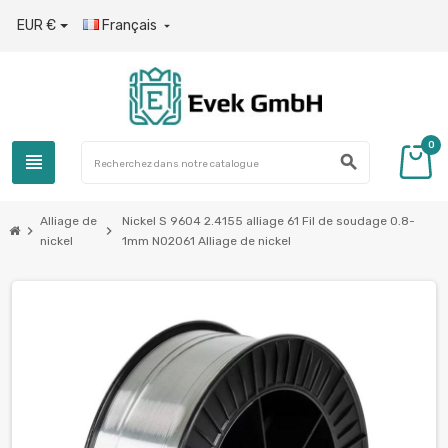
EUR €
Français

0
view_headline
search
Alliage de
Nickel S 9604 2.4155 alliage 61 Fil de soudage 0.8-
chevron_right
chevron_right
nickel
1mm N02061 Alliage de nickel