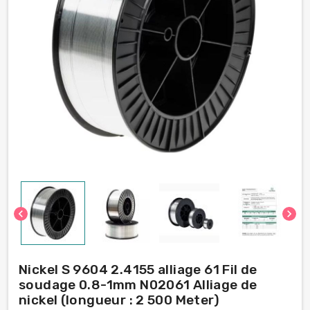
chevron_left
chevron_right
Nickel S 9604 2.4155 alliage 61 Fil de
soudage 0.8-1mm N02061 Alliage de
nickel (longueur : 2 500 Meter)