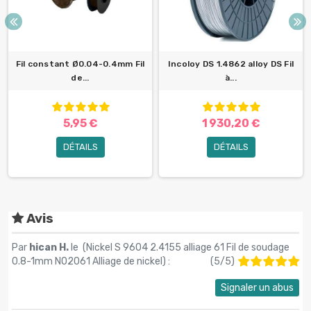
Fil constant Ø0.04-0.4mm Fil
Incoloy DS 1.4862 alloy DS Fil
de...
à...
5,95 €
1 930,20 €
DÉTAILS
DÉTAILS
Avis
Par
hican H.
le (
Nickel S 9604 2.4155 alliage 61 Fil de soudage
0.8-1mm N02061 Alliage de nickel
) :
(
5
/
5
)
Signaler un abus