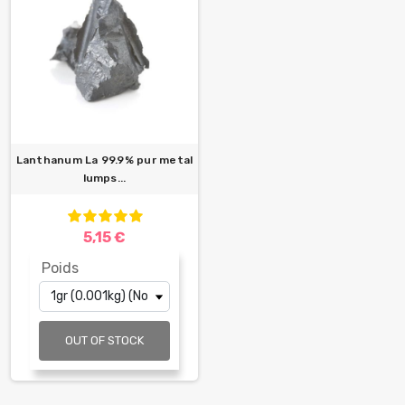
Lanthanum La 99.9% pur metal
lumps...
5,15 €
Poids
OUT OF STOCK