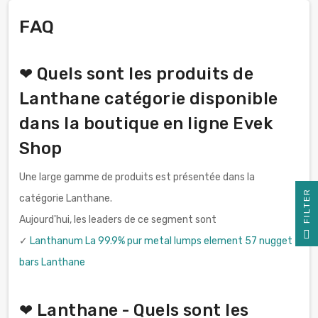
FAQ
❤ Quels sont les produits de
Lanthane catégorie disponible
dans la boutique en ligne Evek
Shop
Une large gamme de produits est présentée dans la
R
catégorie Lanthane.
Aujourd'hui, les leaders de ce segment sont
F
I
L
T
E
✓
Lanthanum La 99.9% pur metal lumps element 57 nugget
bars Lanthane
❤ Lanthane - Quels sont les