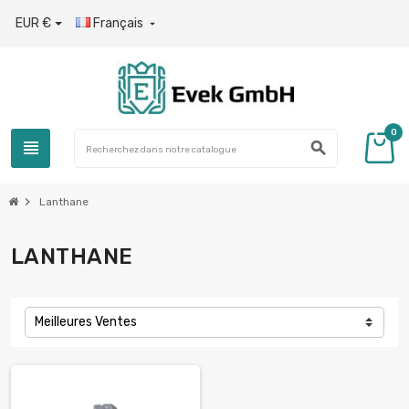
EUR €
Français

0
view_headline
search
chevron_right
Lanthane
LANTHANE
Meilleures Ventes