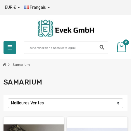
EUR €
Français

0
view_headline
search
chevron_right
Samarium
SAMARIUM
Meilleures Ventes