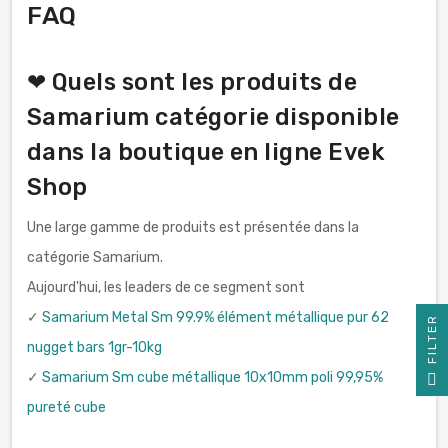
FAQ
❤ Quels sont les produits de
Samarium catégorie disponible
dans la boutique en ligne Evek
Shop
Une large gamme de produits est présentée dans la
catégorie Samarium.
Aujourd'hui, les leaders de ce segment sont
✓
Samarium Metal Sm 99.9% élément métallique pur 62
R
nugget bars 1gr-10kg
F
I
L
T
E
✓
Samarium Sm cube métallique 10x10mm poli 99,95%
pureté cube