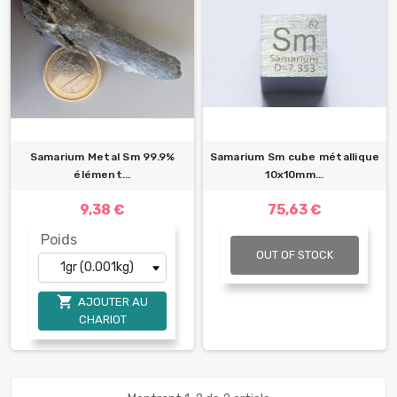
Samarium Metal Sm 99.9%
Samarium Sm cube métallique
élément...
10x10mm...
9,38 €
75,63 €
Poids
OUT OF STOCK

AJOUTER AU
CHARIOT