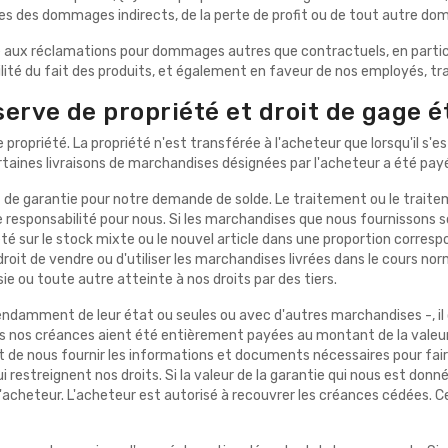
les des dommages indirects, de la perte de profit ou de tout autre d
e aux réclamations pour dommages autres que contractuels, en particuli
bilité du fait des produits, et également en faveur de nos employés, t
serve de propriété et droit de gage 
propriété. La propriété n'est transférée à l'acheteur que lorsqu'il s'e
rtaines livraisons de marchandises désignées par l'acheteur a été pay
rt de garantie pour notre demande de solde. Le traitement ou le trait
 responsabilité pour nous. Si les marchandises que nous fournissons 
été sur le stock mixte ou le nouvel article dans une proportion corre
roit de vendre ou d'utiliser les marchandises livrées dans le cours norm
e ou toute autre atteinte à nos droits par des tiers.
endamment de leur état ou seules ou avec d'autres marchandises -, il 
utes nos créances aient été entièrement payées au montant de la val
t de nous fournir les informations et documents nécessaires pour faire 
 restreignent nos droits. Si la valeur de la garantie qui nous est donn
l'acheteur. L'acheteur est autorisé à recouvrer les créances cédées.