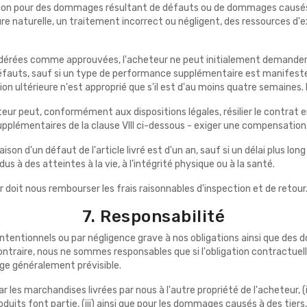
ation pour des dommages résultant de défauts ou de dommages causés 
sure naturelle, un traitement incorrect ou négligent, des ressources d
dérées comme approuvées, l'acheteur ne peut initialement demander qu
fauts, sauf si un type de performance supplémentaire est manifeste
ion ultérieure n'est approprié que s'il est d'au moins quatre semaines. L
cheteur peut, conformément aux dispositions légales, résilier le contr
supplémentaires de la clause VIII ci-dessous - exiger une compensation
raison d'un défaut de l'article livré est d'un an, sauf si un délai plus
 à des atteintes à la vie, à l'intégrité physique ou à la santé.
 doit nous rembourser les frais raisonnables d'inspection et de retour
7. Responsabilité
tionnels ou par négligence grave à nos obligations ainsi que des dom
ntraire, nous ne sommes responsables que si l'obligation contractuelle
ge généralement prévisible.
 les marchandises livrées par nous à l'autre propriété de l'acheteur, 
oduits font partie, (iii) ainsi que pour les dommages causés à des tier