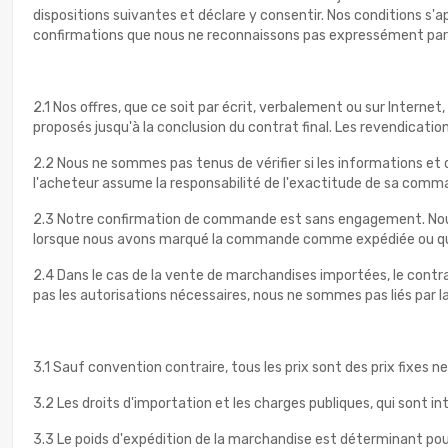
dispositions suivantes et déclare y consentir. Nos conditions s'a
confirmations que nous ne reconnaissons pas expressément par éc
2.1 Nos offres, que ce soit par écrit, verbalement ou sur Interne
proposés jusqu'à la conclusion du contrat final. Les revendicati
2.2 Nous ne sommes pas tenus de vérifier si les informations et
l'acheteur assume la responsabilité de l'exactitude de sa comma
2.3 Notre confirmation de commande est sans engagement. Nous n
lorsque nous avons marqué la commande comme expédiée ou que no
2.4 Dans le cas de la vente de marchandises importées, le contra
pas les autorisations nécessaires, nous ne sommes pas liés par l
3.1 Sauf convention contraire, tous les prix sont des prix fixes n
3.2 Les droits d'importation et les charges publiques, qui sont i
3.3 Le poids d'expédition de la marchandise est déterminant pour 