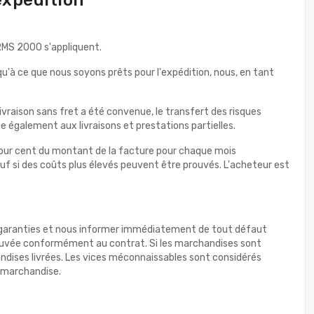
ERMS 2000 s'appliquent.
squ'à ce que nous soyons prêts pour l'expédition, nous, en tant
ivraison sans fret a été convenue, le transfert des risques
que également aux livraisons et prestations partielles.
½ pour cent du montant de la facture pour chaque mois
auf si des coûts plus élevés peuvent être prouvés. L'acheteur est
étés garanties et nous informer immédiatement de tout défaut
pprouvée conformément au contrat. Si les marchandises sont
ndises livrées. Les vices méconnaissables sont considérés
a marchandise.