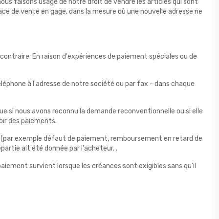
us faisons usage de notre droit de vendre les articles qui sont
nace de vente en gage, dans la mesure où une nouvelle adresse ne
ontraire. En raison d'expériences de paiement spéciales ou de
léphone à l'adresse de notre société ou par fax - dans chaque
r que si nous avons reconnu la demande reconventionnelle ou si elle
oir des paiements.
eteur (par exemple défaut de paiement, remboursement en retard de
artie ait été donnée par l'acheteur. .
iement survient lorsque les créances sont exigibles sans qu'il