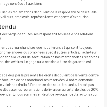
ommage consécutif aux biens.
er les réclamations découlant de la responsabilité délictuelle,
ravailleurs, employés, représentants et agents d'exécution.
étendu
st déchargé de toutes ses responsabilités liées à nos relations
é.
ement des marchandises que nous livrons et qui sont toujours
sont mélangées ou combinées avec d'autres articles, l'acheteur
spondant à la valeur de facturation de nos marchandises réservées
al des affaires. Le gage ou la cession à titre de garantie est
cède déjà par la présente les droits découlant de la vente contre
eur facturée de nos marchandises réservées. A notre demande,
valoir nos droits à l'encontre des sous-traitants. Il n'est pas
ée dépasse nos réclamations de livraison au total de plus de 20%,
 Cependant, nous sommes en droit de révoquer cette autorisation