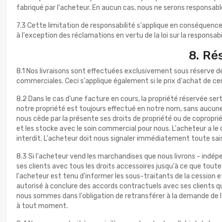
fabriqué par l'acheteur. En aucun cas, nous ne serons responsab
7.3 Cette limitation de responsabilité s'applique en conséquenc
à l'exception des réclamations en vertu de la loi sur la responsa
8. Ré
8.1 Nos livraisons sont effectuées exclusivement sous réserve de 
commerciales. Ceci s'applique également si le prix d'achat de ce
8.2 Dans le cas d'une facture en cours, la propriété réservée se
notre propriété est toujours effectué en notre nom, sans aucune
nous cède par la présente ses droits de propriété ou de copropri
et les stocke avec le soin commercial pour nous. L'acheteur a le d
interdit. L'acheteur doit nous signaler immédiatement toute saisi
8.3 Si l'acheteur vend les marchandises que nous livrons - indép
ses clients avec tous les droits accessoires jusqu'à ce que to
l'acheteur est tenu d'informer les sous-traitants de la cession e
autorisé à conclure des accords contractuels avec ses clients qui
nous sommes dans l'obligation de retransférer à la demande de 
à tout moment.