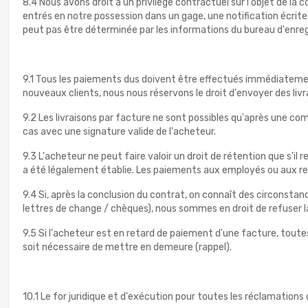
8.4 Nous avons droit à un privilège contractuel sur l'objet de l
entrés en notre possession dans un gage, une notification écrite
peut pas être déterminée par les informations du bureau d'enre
9.1 Tous les paiements dus doivent être effectués immédiatemen
nouveaux clients, nous nous réservons le droit d'envoyer des li
9.2 Les livraisons par facture ne sont possibles qu'après une 
cas avec une signature valide de l'acheteur.
9.3 L'acheteur ne peut faire valoir un droit de rétention que s'il
a été légalement établie. Les paiements aux employés ou aux rep
9.4 Si, après la conclusion du contrat, on connaît des circonsta
lettres de change / chèques), nous sommes en droit de refuser la 
9.5 Si l'acheteur est en retard de paiement d'une facture, toute
soit nécessaire de mettre en demeure (rappel).
10.1 Le for juridique et d'exécution pour toutes les réclamations