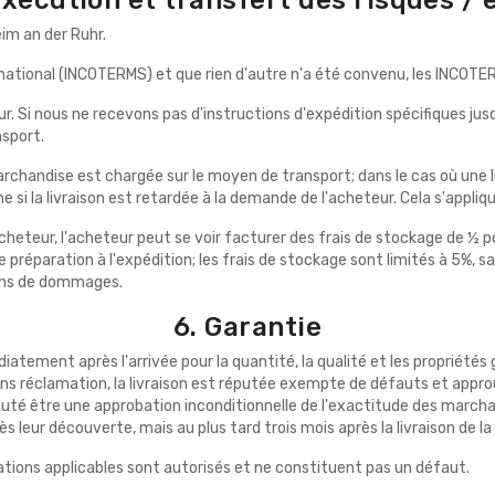
eim an der Ruhr.
rnational (INCOTERMS) et que rien d'autre n'a été convenu, les INCOT
teur. Si nous ne recevons pas d'instructions d'expédition spécifiques ju
nsport.
marchandise est chargée sur le moyen de transport; dans le cas où une l
me si la livraison est retardée à la demande de l'acheteur. Cela s'appli
l'acheteur, l'acheteur peut se voir facturer des frais de stockage de 
préparation à l'expédition; les frais de stockage sont limités à 5%, s
oins de dommages.
6. Garantie
médiatement après l'arrivée pour la quantité, la qualité et les propri
re sans réclamation, la livraison est réputée exempte de défauts et a
té être une approbation inconditionnelle de l'exactitude des marcha
leur découverte, mais au plus tard trois mois après la livraison de l
ations applicables sont autorisés et ne constituent pas un défaut.