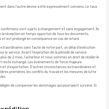
iement dans l'autre devise a été expressément convenu. Le taux
ous confirmons sont sujets à changement et sans engagement. Ils
site la réception en temps opportun de tous les documents,
s et est prolongé en conséquence en cas de retard.
extraordinaires sans faute de notre part, un délai d'exécution
r le service. Avant l'expiration de la période de service
plus de 2 mois, l'acheteur et nous sommes en droit de résilier le
droit reste inchangé. Les événements de force majeure
ion et d'exportation. D'autres circonstances extraordinaires et
res premières, les conflits du travail et les mesures de lutte
les.
 obligés de compenser les dommages qui pourraient survenir. Si
expédition