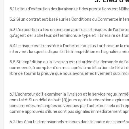
5.1 Le lieu d'exécution des livraisons et des prestations est Mülh
5.2 Si un contrat est basé sur les Conditions du Commerce Inte
5.3 L'expédition a lieu en principe aux frais et risques de l'ache
qu'agent de l'acheteur, déterminons le type et l'itinéraire de tra
5.4 Le risque est transféré à l'acheteur au plus tard lorsque la 
intervient lorsque la disponibilité à l'expédition est signalée, mê
5.5 Si l'expédition ou la livraison est retardée à la demande de 
commencé, à compter d'un mois après la notification de l'état de 
libre de fournir la preuve que nous avons effectivement subi m
6.1 L'acheteur doit examiner la livraison et le service reçus im
constaté. Si un délai de huit (8) jours après la réception expi
consommées, mélangées ou vendues par l'acheteur, cela est répu
comme approuvés s'ils ne sont pas signalés immédiatement après 
6.2 Des écarts dimensionnels mineurs dans le cadre des spécific