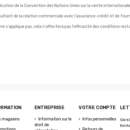
pplication de la Convention des Nations Unies sur la vente internationa
sultant de la relation commerciale avec l'assurance-crédit et de fourni
 ne s'applique pas, cela n'affectera pas l'efficacité des conditions rest
ORMATION
ENTREPRISE
VOTRE COMPTE
LET
s magasins
Information sur le
Infos personnelles
Sie k
droit de
Konta
omotions
Retours de