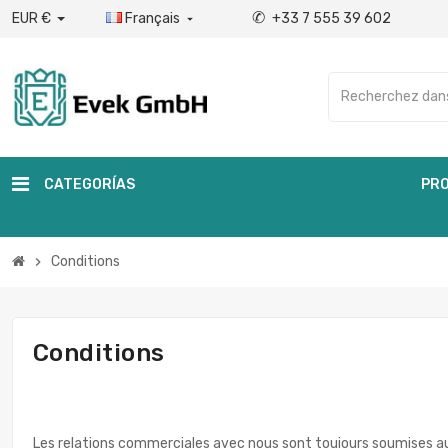
✆
EUR €
Français
+33 7 555 39 602

CATEGORÍAS
PRO
Conditions
chevron_right
Conditions
Les relations commerciales avec nous sont toujours soumises au