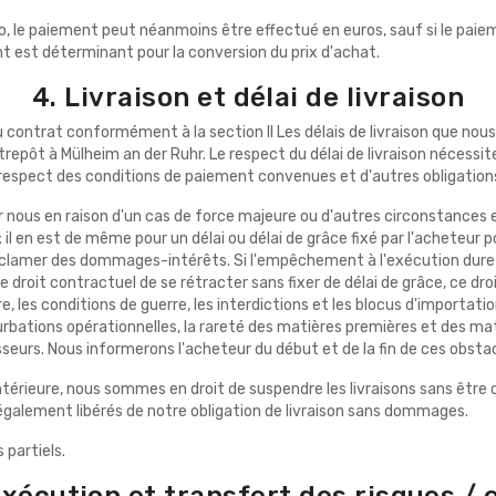
uro, le paiement peut néanmoins être effectué en euros, sauf si le pa
 est déterminant pour la conversion du prix d'achat.
4. Livraison et délai de livraison
du contrat conformément à la section II Les délais de livraison que n
entrepôt à Mülheim an der Ruhr. Le respect du délai de livraison néces
 respect des conditions de paiement convenues et d'autres obligation
ur nous en raison d'un cas de force majeure ou d'autres circonstances 
l en est de même pour un délai ou délai de grâce fixé par l'acheteur pou
de réclamer des dommages-intérêts. Si l'empêchement à l'exécution dure 
 le droit contractuel de se rétracter sans fixer de délai de grâce, ce 
e, les conditions de guerre, les interdictions et les blocus d'importat
ations opérationnelles, la rareté des matières premières et des matiè
eurs. Nous informerons l'acheteur du début et de la fin de ces obstac
ntérieure, nous sommes en droit de suspendre les livraisons sans être
également libérés de notre obligation de livraison sans dommages.
 partiels.
'exécution et transfert des risques / 