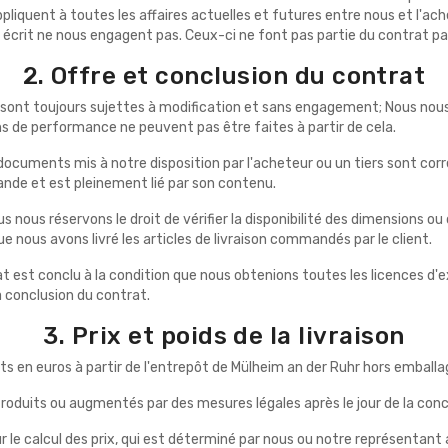
ppliquent à toutes les affaires actuelles et futures entre nous et l'a
rit ne nous engagent pas. Ceux-ci ne font pas partie du contrat par n
2. Offre et conclusion du contrat
t, sont toujours sujettes à modification et sans engagement; Nous nous
ons de performance ne peuvent pas être faites à partir de cela.
 documents mis à notre disposition par l'acheteur ou un tiers sont c
nde et est pleinement lié par son contenu.
ous réservons le droit de vérifier la disponibilité des dimensions o
us avons livré les articles de livraison commandés par le client.
t est conclu à la condition que nous obtenions toutes les licences d'
a conclusion du contrat.
3. Prix et poids de la livraison
ets en euros à partir de l'entrepôt de Mülheim an der Ruhr hors emballa
ntroduits ou augmentés par des mesures légales après le jour de la conc
le calcul des prix, qui est déterminé par nous ou notre représentant au