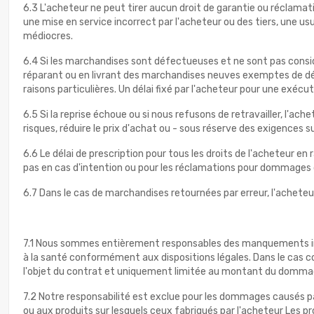
6.3 L'acheteur ne peut tirer aucun droit de garantie ou réclam
une mise en service incorrect par l'acheteur ou des tiers, une u
médiocres.
6.4 Si les marchandises sont défectueuses et ne sont pas consi
réparant ou en livrant des marchandises neuves exemptes de dé
raisons particulières. Un délai fixé par l'acheteur pour une exécut
6.5 Si la reprise échoue ou si nous refusons de retravailler, l'a
risques, réduire le prix d'achat ou - sous réserve des exigences 
6.6 Le délai de prescription pour tous les droits de l'acheteur en 
pas en cas d'intention ou pour les réclamations pour dommages dus
6.7 Dans le cas de marchandises retournées par erreur, l'acheteur
7.1 Nous sommes entièrement responsables des manquements inten
à la santé conformément aux dispositions légales. Dans le cas co
l'objet du contrat et uniquement limitée au montant du domma
7.2 Notre responsabilité est exclue pour les dommages causés par
ou aux produits sur lesquels ceux fabriqués par l'acheteur Les pr