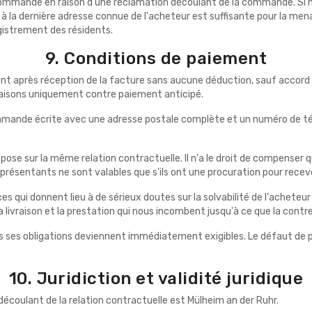
a commande en raison d'une réclamation découlant de la commande. Si no
 à la dernière adresse connue de l'acheteur est suffisante pour la me
gistrement des résidents.
9. Conditions de paiement
t après réception de la facture sans aucune déduction, sauf accord c
vraisons uniquement contre paiement anticipé.
commande écrite avec une adresse postale complète et un numéro de té
 repose sur la même relation contractuelle. Il n'a le droit de compense
résentants ne sont valables que s'ils ont une procuration pour recev
nces qui donnent lieu à de sérieux doutes sur la solvabilité de l'ach
livraison et la prestation qui nous incombent jusqu'à ce que la contrep
s ses obligations deviennent immédiatement exigibles. Le défaut de pa
10. Juridiction et validité juridique
 découlant de la relation contractuelle est Mülheim an der Ruhr.