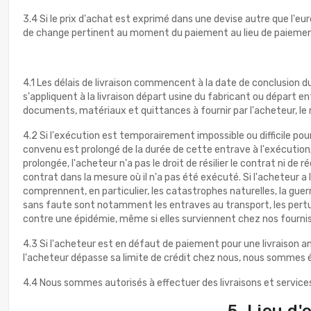
3.4 Si le prix d'achat est exprimé dans une devise autre que l'e
de change pertinent au moment du paiement au lieu de paiement
4.1 Les délais de livraison commencent à la date de conclusion 
s'appliquent à la livraison départ usine du fabricant ou départ 
documents, matériaux et quittances à fournir par l'acheteur, le
4.2 Si l'exécution est temporairement impossible ou difficile po
convenu est prolongé de la durée de cette entrave à l'exécution; i
prolongée, l'acheteur n'a pas le droit de résilier le contrat ni 
contrat dans la mesure où il n'a pas été exécuté. Si l'acheteur a
comprennent, en particulier, les catastrophes naturelles, la guerr
sans faute sont notamment les entraves au transport, les perturb
contre une épidémie, même si elles surviennent chez nos fourniss
4.3 Si l'acheteur est en défaut de paiement pour une livraison a
l'acheteur dépasse sa limite de crédit chez nous, nous sommes 
4.4 Nous sommes autorisés à effectuer des livraisons et services
5. Lieu d