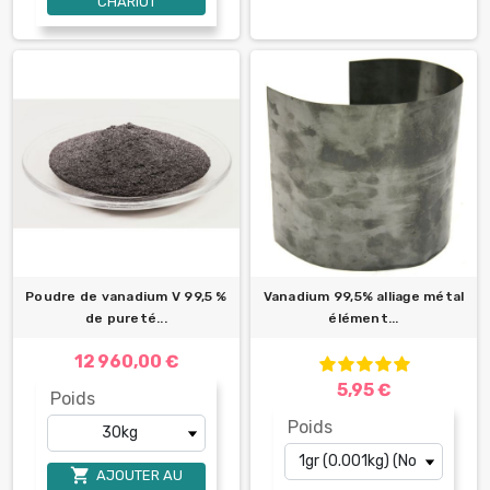
CHARIOT
Poudre de vanadium V 99,5 %
Vanadium 99,5% alliage métal
de pureté...
élément...
12 960,00 €
5,95 €
Poids
Poids

AJOUTER AU