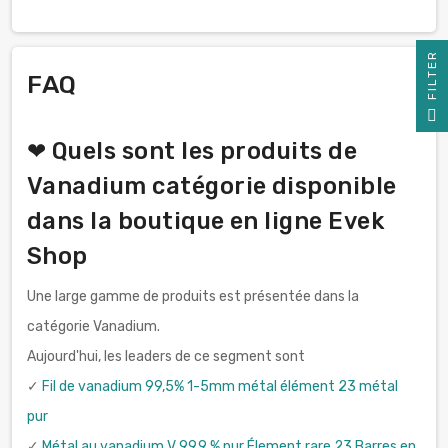
R
FAQ
F
I
L
T
E
❤ Quels sont les produits de
Vanadium catégorie disponible
dans la boutique en ligne Evek
Shop
Une large gamme de produits est présentée dans la
catégorie Vanadium.
Aujourd'hui, les leaders de ce segment sont
✓
Fil de vanadium 99,5% 1-5mm métal élément 23 métal
pur
✓
Métal au vanadium V 99,9 % pur Élement rare 23 Barres en