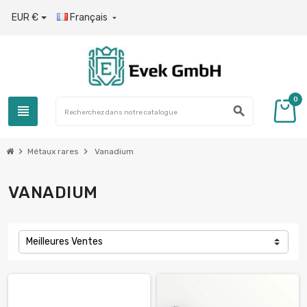
EUR €
Français

0
view_headline
search
chevron_right
chevron_right
Métaux rares
Vanadium
VANADIUM
Meilleures Ventes