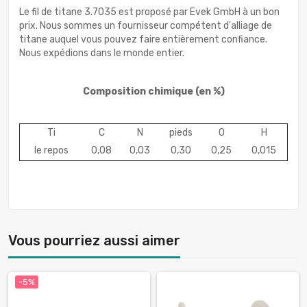
Le fil de titane 3.7035 est proposé par Evek GmbH à un bon
prix. Nous sommes un fournisseur compétent d'alliage de
titane auquel vous pouvez faire entièrement confiance.
Nous expédions dans le monde entier.
Composition chimique
(en %)
Ti
C
N
pieds
O
H
le repos
0,08
0,03
0,30
0,25
0,015
Vous pourriez aussi aimer
-5%