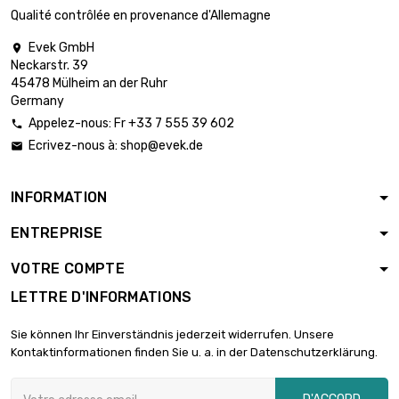
diamètre : 0.2mm
Qualité contrôlée en provenance d'Allemagne
Evek GmbH

Neckarstr. 39
longueur : 1 Meter

5,95 €
45478 Mülheim an der Ruhr
diamètre : 0.3mm
Germany
Appelez-nous: Fr +33 7 555 39 602

Ecrivez-nous à:
shop@evek.de

longueur : 2 Meter

5,95 €
diamètre : 0.3mm
INFORMATION
ENTREPRISE
longueur : 5 Meter

5,95 €
diamètre : 0.3mm
VOTRE COMPTE
LETTRE D'INFORMATIONS
longueur : 10 Meter

6,60 €
Sie können Ihr Einverständnis jederzeit widerrufen. Unsere
diamètre : 0.3mm
Kontaktinformationen finden Sie u. a. in der Datenschutzerklärung.