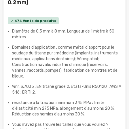
0.2mm)
474 Vente de produits
check
Diamètre de 0,5 mm à 8 mm. Longueur de 1 mètre à 50
mètres.
Domaines d'application : comme métal d'apport pour le
soudage du titane pur ; médecine (implants, instruments
médicaux, applications dentaires); Aérospatial;
Construction navale; industrie chimique (réservoirs,
vannes, raccords, pompes); fabrication de montres et de
bijoux.
Wnr. 3,7035 ; EN titane grade 2; États-Unis R50120 ; AWS A
5.16 : ER Ti 2.
résistance à la traction minimum 345 MPa ; limite
d'élasticité min 275 MPa; allongement d'au moins 20 % ;
Réduction des hernies d'au moins 30 %.
Vous n'avez pas trouvé les tailles que vous vouliez ?