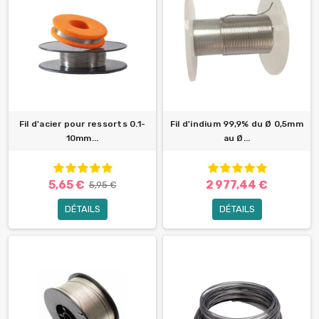
Fil d'acier pour ressorts 0.1-
Fil d'indium 99,9% du Ø 0,5mm
10mm...
au Ø...
5,65 €
2 977,44 €
5,95 €
DÉTAILS
DÉTAILS