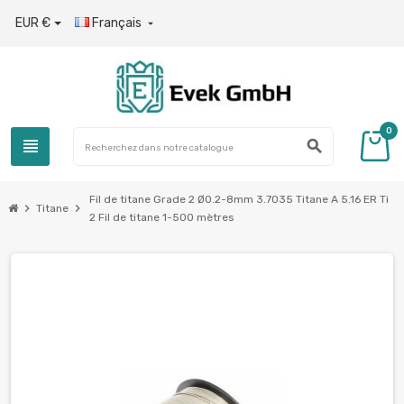
EUR €
Français

0
view_headline
search
Fil de titane Grade 2 Ø0.2-8mm 3.7035 Titane A 5.16 ER Ti
chevron_right
chevron_right
Titane
2 Fil de titane 1-500 mètres