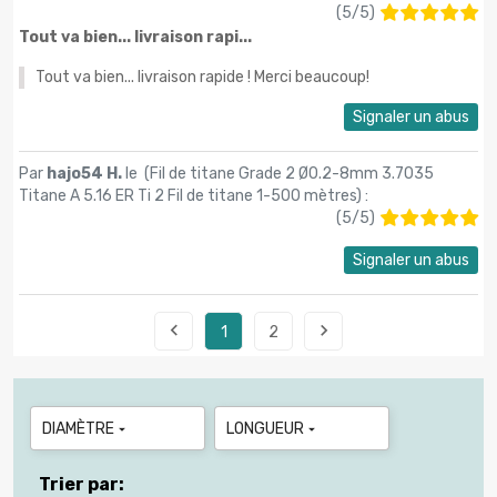
(
5
/
5
)
Tout va bien... livraison rapi...
Tout va bien... livraison rapide ! Merci beaucoup!
Signaler un abus
Par
hajo54 H.
le (
Fil de titane Grade 2 Ø0.2-8mm 3.7035
Titane A 5.16 ER Ti 2 Fil de titane 1-500 mètres
) :
(
5
/
5
)
Signaler un abus


1
2
DIAMÈTRE
LONGUEUR


Trier par: