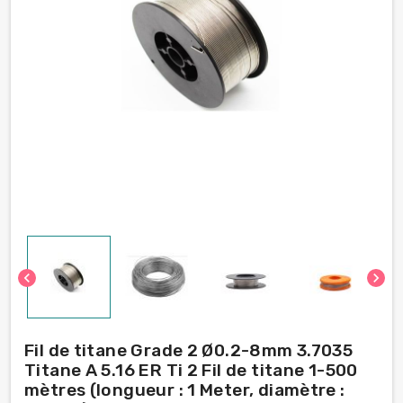
chevron_left
chevron_right
Fil de titane Grade 2 Ø0.2-8mm 3.7035
Titane A 5.16 ER Ti 2 Fil de titane 1-500
mètres (longueur : 1 Meter, diamètre :