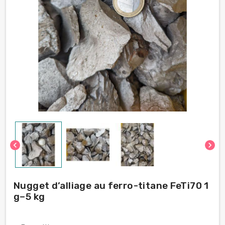
chevron_left
chevron_right
Nugget d’alliage au ferro-titane FeTi70 1
g–5 kg