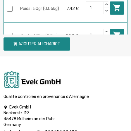

Poids : 50gr (0.05kg)
7,42 €

Poids : 100gr (0.1kg)
9,89 €
AJOUTER AU CHARIOT


Poids : 250gr (0.25kg)
18,54 €

Poids : 500gr (0.5kg)
29,65 €
Qualité contrôlée en provenance d'Allemagne
Evek GmbH

Neckarstr. 39

Poids : 1000gr (1kg)
49,42 €
45478 Mülheim an der Ruhr
Germany