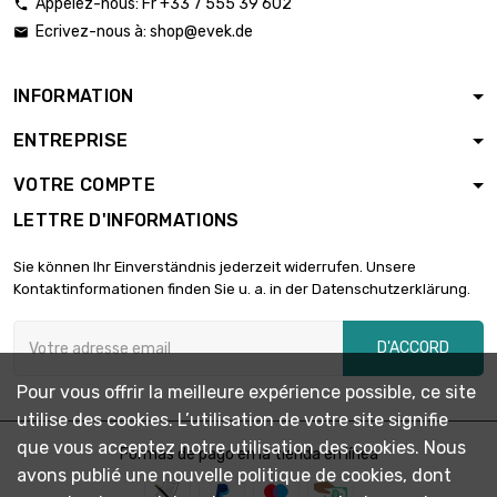
Appelez-nous: Fr +33 7 555 39 602

Ecrivez-nous à:
shop@evek.de


Poids : 2000gr (2kg)
98,82 €
INFORMATION
ENTREPRISE
Poids : 2500gr

123,53 €
(2.5kg)
VOTRE COMPTE
LETTRE D'INFORMATIONS

Poids : 5000gr (5kg)
237,18 €
Sie können Ihr Einverständnis jederzeit widerrufen. Unsere
Kontaktinformationen finden Sie u. a. in der Datenschutzerklärung.
D'ACCORD
Pour vous offrir la meilleure expérience possible, ce site
utilise des cookies. L’utilisation de votre site signifie
que vous acceptez notre utilisation des cookies. Nous
Formas de pago en la tienda en línea
avons publié une nouvelle politique de cookies, dont