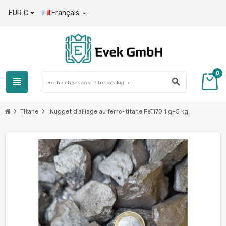
EUR €
Français

0
view_headline
search
chevron_right
chevron_right
Titane
Nugget d’alliage au ferro-titane FeTi70 1 g–5 kg