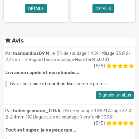
DÉTAILS
DÉTAILS
Avis
Par
manueldias89 M.
le (
Fil de soudage 1.4591 Alliage 33 Ø 2-
2.4mm TIG Baguettes de soudage Nicrofer® 3033
) :
(
5
/
5
)
Livraison rapide et marchandis...
Livraison rapide et marchandises comme promis!
Signaler un abus
Par
hubergronaue_0 H.
le (
Fil de soudage 1.4591 Alliage 33 Ø
2-2.4mm TIG Baguettes de soudage Nicrofer® 3033
) :
(
5
/
5
)
Tout est super, je ne peux que...