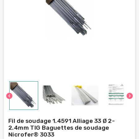
chevron_left
chevron_right
Fil de soudage 1.4591 Alliage 33 Ø 2-
2.4mm TIG Baguettes de soudage
Nicrofer® 3033