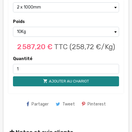
Poids
2 587,20 €
TTC
(258,72 €/Kg)
Quantité
shopping_cart
AJOUTER AU CHARIOT
Partager
Tweet
Pinterest