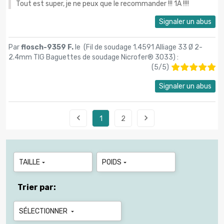
Tout est super, je ne peux que le recommander !!! 1A !!!!
Signaler un abus
Par
flosch-9359 F.
le (
Fil de soudage 1.4591 Alliage 33 Ø 2-
2.4mm TIG Baguettes de soudage Nicrofer® 3033
) :
(
5
/
5
)
Signaler un abus


1
2
TAILLE
POIDS


Trier par:
SÉLECTIONNER
