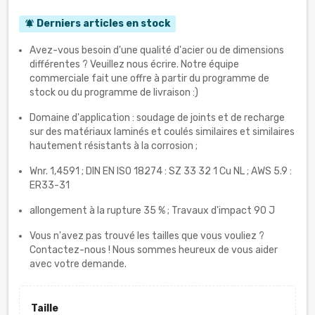
Derniers articles en stock
notifications_active
Avez-vous besoin d'une qualité d'acier ou de dimensions
différentes ? Veuillez nous écrire. Notre équipe
commerciale fait une offre à partir du programme de
stock ou du programme de livraison :)
Domaine d'application : soudage de joints et de recharge
sur des matériaux laminés et coulés similaires et similaires
hautement résistants à la corrosion ;
Wnr. 1,4591 ; DIN EN ISO 18274 : SZ 33 32 1 Cu NL ; AWS 5.9 :
ER33-31
allongement à la rupture 35 % ; Travaux d'impact 90 J
Vous n'avez pas trouvé les tailles que vous vouliez ?
Contactez-nous ! Nous sommes heureux de vous aider
avec votre demande.
Taille