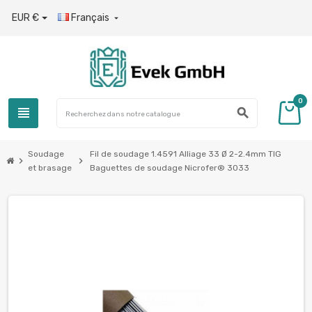
EUR €
Français

0
view_headline
search
Soudage
Fil de soudage 1.4591 Alliage 33 Ø 2-2.4mm TIG
chevron_right
chevron_right
et brasage
Baguettes de soudage Nicrofer® 3033