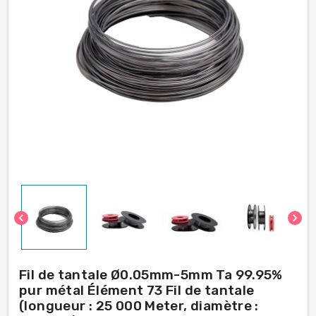
chevron_left
chevron_right
Fil de tantale Ø0.05mm-5mm Ta 99.95%
pur métal Élément 73 Fil de tantale
(longueur : 25 000 Meter, diamètre :