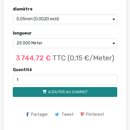
diamètre
longueur
3 744,72 €
TTC
(0,15 €/Meter)
Quantité
shopping_cart
AJOUTER AU CHARIOT
Partager
Tweet
Pinterest