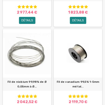
2 977,44 €
1 823,88 €
DÉTAILS
DÉTAILS
Fil de niobium 99,98% de Ø
Fil de vanadium 99,5% 1-5mm
0,05mm à Ø...
métal...
2 042,52 €
2 119,70 €