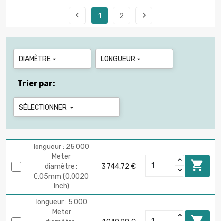


1
2
DIAMÈTRE
LONGUEUR


Trier par:
SÉLECTIONNER

longueur : 25 000
Meter

diamètre :
3 744,72 €
0.05mm (0.0020
inch)
longueur : 5 000
Meter
