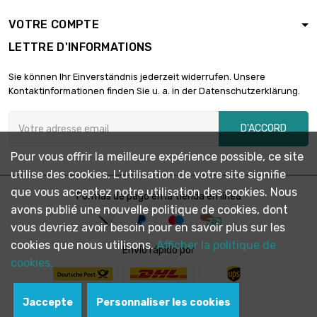
longueur : 2.5 Meter
VOTRE COMPTE

diamètre : 0.5mm
59,45 €
LETTRE D'INFORMATIONS
(≈1/16 inch)
Sie können Ihr Einverständnis jederzeit widerrufen. Unsere
longueur : 5 Meter
Kontaktinformationen finden Sie u. a. in der Datenschutzerklärung.

diamètre : 0.5mm
118,90 €
(≈1/16 inch)
D'ACCORD
longueur : 10 Meter
Pour vous offrir la meilleure expérience possible, ce site

diamètre : 0.5mm
208,07 €
utilise des cookies. L’utilisation de votre site signifie
(≈1/16 inch)
que vous acceptez notre utilisation des cookies. Nous
Formas de pago en la tienda en línea
avons publié une nouvelle politique de cookies, dont
longueur : 25 Meter

vous devriez avoir besoin pour en savoir plus sur les
diamètre : 0.5mm
445,85 €
cookies que nous utilisons.
Afficher la politique de
(≈1/16 inch)
Envío rápido por
cookies.
longueur : 100
Meter

3 014,28 €
Jaccepte
Personnaliser les cookies
diamètre : 0.7mm