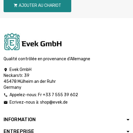
0.15mm (0.0059
AJOUTER AU CHARIOT

inch)
longueur : 500
Meter

diamètre :
1 958,40 €
0.25mm (0.0098
inch)
longueur : 1 000
Meter
Qualité contrôlée en provenance d'Allemagne

diamètre :
3 875,04 €
0.25mm (0.0098
Evek GmbH

inch)
Neckarstr. 39
45478 Mülheim an der Ruhr
longueur : 500
Germany
Meter

2 821,32 €
diamètre : 0.3mm
Appelez-nous: Fr +33 7 555 39 602

(0.0118 inch)
Ecrivez-nous à:
shop@evek.de

longueur : 1 Meter

INFORMATION
diamètre : 0.5mm
37,15 €
(≈1/16 inch)
ENTREPRISE