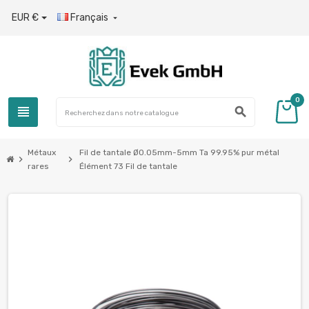
EUR €
Français

0
view_headline
search
Métaux
Fil de tantale Ø0.05mm-5mm Ta 99.95% pur métal
chevron_right
chevron_right
rares
Élément 73 Fil de tantale