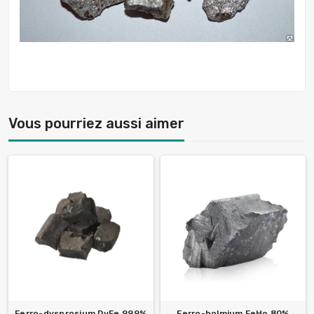
Vous pourriez aussi aimer
Ferro-dysprosium DyFe 99.9%
Ferro-holmium FeHo 80%