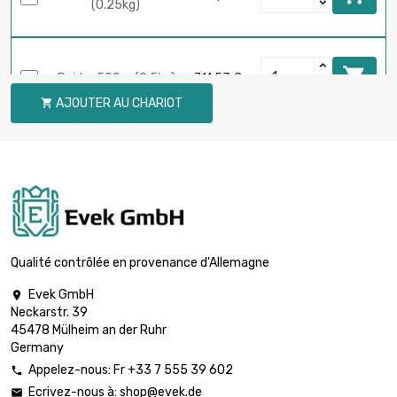
(0.25kg)

Poids : 500gr (0.5kg)
711,53 €
AJOUTER AU CHARIOT


Poids : 1000gr (1kg)
1 185,89 €
Poids : 2000gr

2 371,76 €
(2kg)
Qualité contrôlée en provenance d'Allemagne
Evek GmbH

Neckarstr. 39
Poids : 5000gr

5 692,24 €
45478 Mülheim an der Ruhr
(5kg)
Germany
Appelez-nous: Fr +33 7 555 39 602

Ecrivez-nous à:
shop@evek.de
