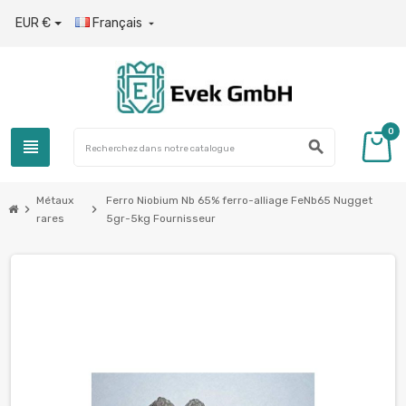
EUR €
Français

0
view_headline
search
Métaux
Ferro Niobium Nb 65% ferro-alliage FeNb65 Nugget
chevron_right
chevron_right
rares
5gr-5kg Fournisseur