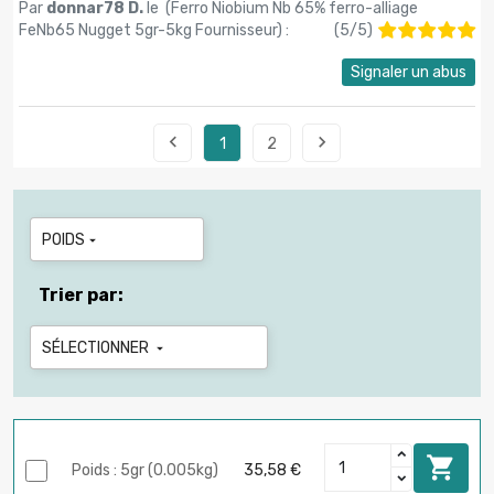
Par
donnar78 D.
le (
Ferro Niobium Nb 65% ferro-alliage
FeNb65 Nugget 5gr-5kg Fournisseur
) :
(
5
/
5
)
Signaler un abus


1
2
POIDS

Trier par:
SÉLECTIONNER


Poids : 5gr (0.005kg)
35,58 €