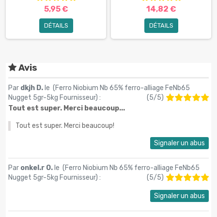
5,95 €
14,82 €
DÉTAILS
DÉTAILS
Avis
Par
dkjh D.
le (
Ferro Niobium Nb 65% ferro-alliage FeNb65
Nugget 5gr-5kg Fournisseur
) :
(
5
/
5
)
Tout est super. Merci beaucoup...
Tout est super. Merci beaucoup!
Signaler un abus
Par
onkel.r O.
le (
Ferro Niobium Nb 65% ferro-alliage FeNb65
Nugget 5gr-5kg Fournisseur
) :
(
5
/
5
)
Signaler un abus