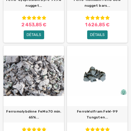
nugget...
nugget bars...
2 453,85 €
1 626,85 €
DÉTAILS
DÉTAILS
Ferromolybdène FeMo70 min.
FerroWolfram FeW-99
65%...
Tungsten...