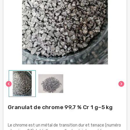
chevron_left
chevron_right
Granulat de chrome 99,7 % Cr 1 g–5 kg
Le chrome est un métal de transition dur et tenace (numéro