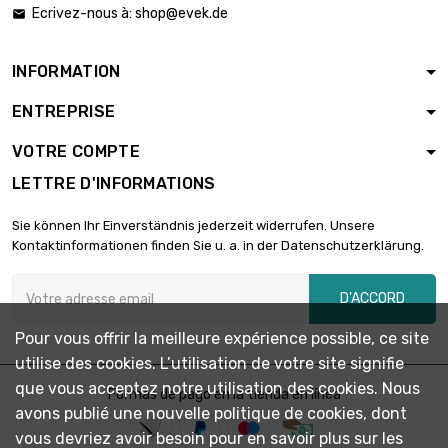
Ecrivez-nous à:
shop@evek.de


Poids : 2000gr (2kg)
395,29 €
INFORMATION
ENTREPRISE
Poids : 2500gr

484,24 €
(2.5kg)
VOTRE COMPTE
LETTRE D'INFORMATIONS
Sie können Ihr Einverständnis jederzeit widerrufen. Unsere
Kontaktinformationen finden Sie u. a. in der Datenschutzerklärung.
D'ACCORD
Pour vous offrir la meilleure expérience possible, ce site
utilise des cookies. L’utilisation de votre site signifie
que vous acceptez notre utilisation des cookies. Nous
Formas de pago en la tienda en línea
avons publié une nouvelle politique de cookies, dont
vous devriez avoir besoin pour en savoir plus sur les