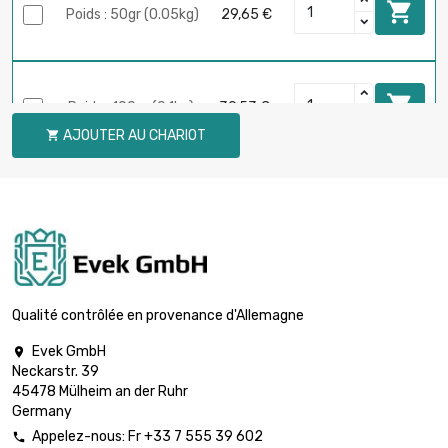

Poids : 50gr (0.05kg)
29,65 €

Poids : 100gr (0.1kg)
39,53 €
AJOUTER AU CHARIOT


Poids : 250gr (0.25kg)
74,11 €

Poids : 500gr (0.5kg)
118,58 €
Qualité contrôlée en provenance d'Allemagne
Evek GmbH

Neckarstr. 39

Poids : 1000gr (1kg)
197,65 €
45478 Mülheim an der Ruhr
Germany
Appelez-nous: Fr +33 7 555 39 602
