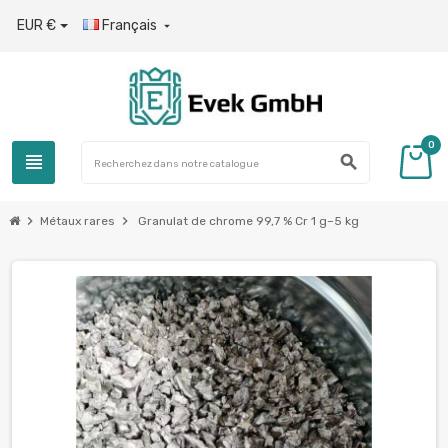
EUR €
Français

0
view_headline
search
chevron_right
chevron_right
Métaux rares
Granulat de chrome 99,7 % Cr 1 g–5 kg