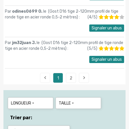
Par
odines0699 O.
le (
Gost D16 tige 2-120mm profil de tige
ronde tige en acier ronde 0,5-2 mètres
) :
(
4
/
5
)
Signaler un abus
Par
jm32juan J.
le (
Gost D16 tige 2-120mm profil de tige ronde
tige en acier ronde 0,5-2 mètres
) :
(
5
/
5
)
Signaler un abus


1
2
LONGUEUR
TAILLE


Trier par: