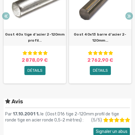
Gost 40x tige d'acier 2-120mm
Gost 40x13 barre d'acier 2-
profil...
120mm...
2 878,09 €
2 762,90 €
DÉTAILS
DÉTAILS
Avis
Par
17.10.2001 1.
le (
Gost D16 tige 2-120mm profil de tige
ronde tige en acier ronde 0,5-2 mètres
) :
(
5
/
5
)
Signaler un abus