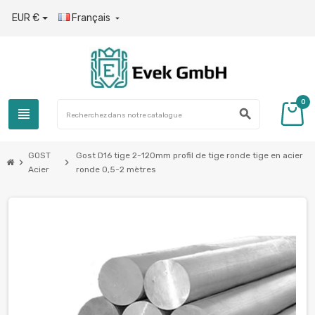
EUR €
Français

0
view_headline
search
GOST
Gost D16 tige 2-120mm profil de tige ronde tige en acier
chevron_right
chevron_right
Acier
ronde 0,5-2 mètres