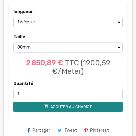
longueur
Taille
2 850,89 €
TTC
(1900,59
€/Meter)
Quantité
shopping_cart
AJOUTER AU CHARIOT
Partager
Tweet
Pinterest