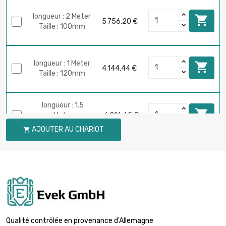
longueur : 2 Meter

5 756,20 €
Taille : 100mm
longueur : 1 Meter

4 144,44 €
Taille : 120mm
longueur : 1.5

Meter
6 216,65 €
Taille : 120mm
AJOUTER AU CHARIOT

longueur : 2 Meter

8 288,87 €
Taille : 120mm
Qualité contrôlée en provenance d'Allemagne