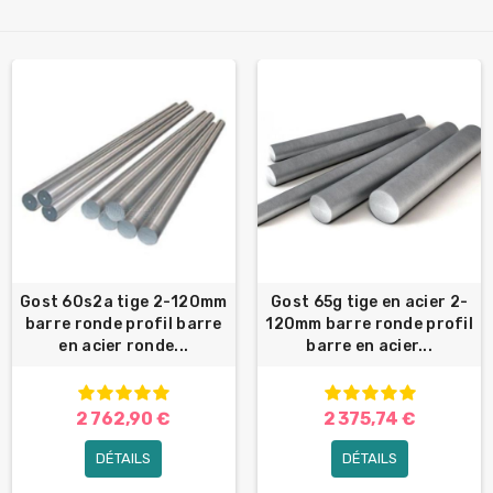
Gost 60s2a tige 2-120mm
Gost 65g tige en acier 2-
barre ronde profil barre
120mm barre ronde profil
en acier ronde...
barre en acier...
2 762,90 €
2 375,74 €
DÉTAILS
DÉTAILS