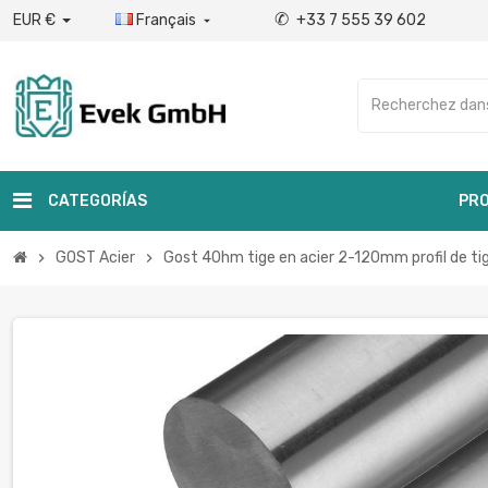
✆
EUR €
Français
+33 7 555 39 602

CATEGORÍAS
PRO
GOST Acier
Gost 40hm tige en acier 2-120mm profil de tig
chevron_right
chevron_right