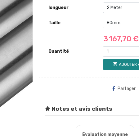
longueur
Taille
3 167,70 
Quantité
shopping_cart
AJOUTER 
Partager
Notes et avis clients
Évaluation moyenne