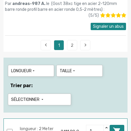
Par
andreas-987 A.
le (
Gost 38xc tige en acier 2-120mm
barre ronde profil barre en acier ronde 0,5-2 mètres
) :
(
5
/
5
)
Signaler un abus


1
2
LONGUEUR
TAILLE


Trier par:
SÉLECTIONNER

longueur : 2 Meter