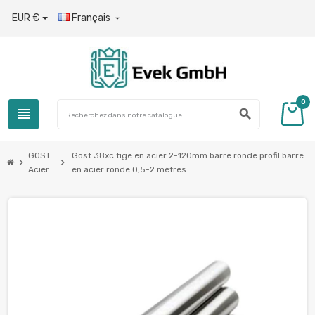
EUR €
Français

0
view_headline
search
GOST
Gost 38xc tige en acier 2-120mm barre ronde profil barre
chevron_right
chevron_right
Acier
en acier ronde 0,5-2 mètres