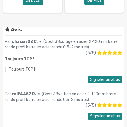
DÉTAILS
DÉTAILS
Avis
Par
chassis02 C.
le (
Gost 38xc tige en acier 2-120mm barre
ronde profil barre en acier ronde 0,5-2 mètres
) :
(
5
/
5
)
Toujours TOP !!...
Toujours TOP !!
Signaler un abus
Par
ralf4452 R.
le (
Gost 38xc tige en acier 2-120mm barre
ronde profil barre en acier ronde 0,5-2 mètres
) :
(
5
/
5
)
Signaler un abus