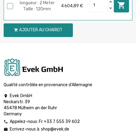
longueur : 2 Meter

4 604,89 €
Taille : 120mm
AJOUTER AU CHARIOT

Qualité contrôlée en provenance d'Allemagne
Evek GmbH

Neckarstr. 39
45478 Mülheim an der Ruhr
Germany
Appelez-nous: Fr +33 7 555 39 602

Ecrivez-nous à:
shop@evek.de
