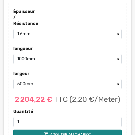
Épaisseur
/
Résistance
longueur
largeur
2 204,22 €
TTC
(2,20 €/Meter)
Quantité
shopping_cart
AJOUTER AU CHARIOT