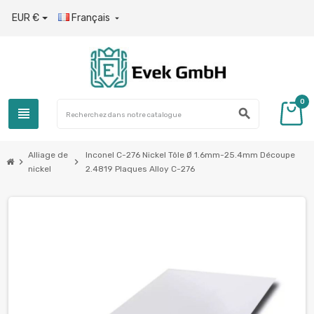
EUR €
Français

0
view_headline
search
Alliage de
Inconel C-276 Nickel Tôle Ø 1.6mm-25.4mm Découpe
chevron_right
chevron_right
nickel
2.4819 Plaques Alloy C-276