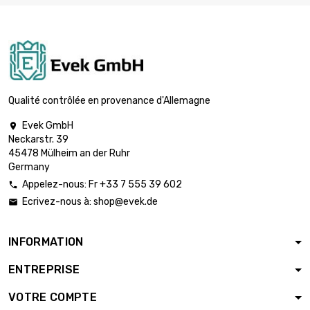
Résistance : 3mm
longueur : 1000mm
largeur : 500mm

4 132,93 €
Épaisseur /
Résistance : 3mm
longueur :
Qualité contrôlée en provenance d'Allemagne
1000mm

largeur : 1000mm
8 265,84 €
Evek GmbH

Épaisseur /
Neckarstr. 39
Résistance : 3mm
45478 Mülheim an der Ruhr
Germany
longueur :
Appelez-nous: Fr +33 7 555 39 602
1000mm


largeur : 250mm
2 755,28 €
Ecrivez-nous à:
shop@evek.de

Épaisseur /
Résistance : 4mm
INFORMATION
longueur : 500mm
largeur : 500mm

ENTREPRISE
2 755,28 €
Épaisseur /
Résistance : 4mm
VOTRE COMPTE