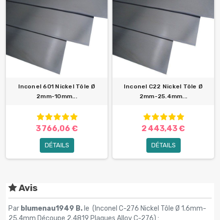
Inconel 601 Nickel Tôle Ø
Inconel C22 Nickel Tôle Ø
2mm-10mm...
2mm-25.4mm...
3 766,06 €
2 443,43 €
DÉTAILS
DÉTAILS
Avis
Par
blumenau1949 B.
le (
Inconel C-276 Nickel Tôle Ø 1.6mm-
25.4mm Découpe 2.4819 Plaques Alloy C-276
) :