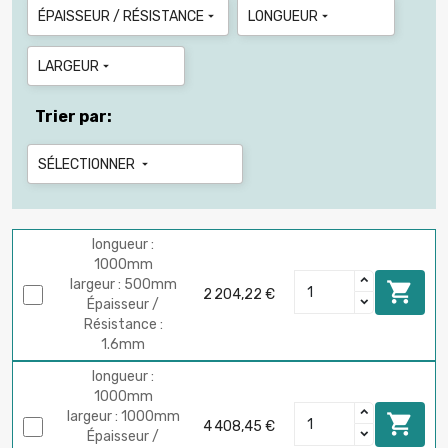
ÉPAISSEUR / RÉSISTANCE
LONGUEUR


LARGEUR

Trier par:
SÉLECTIONNER

longueur :
1000mm
largeur : 500mm

2 204,22 €
Épaisseur /
Résistance :
1.6mm
longueur :
1000mm
largeur : 1000mm

4 408,45 €
Épaisseur /