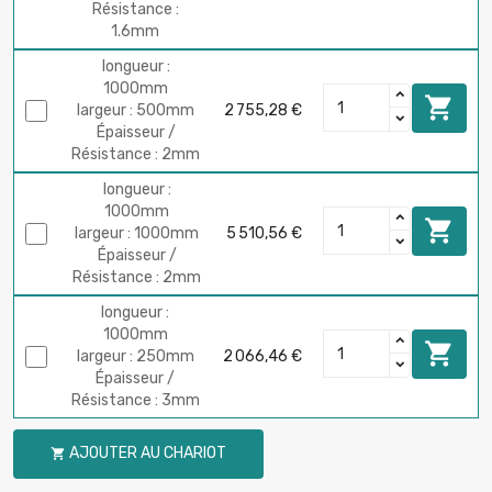
Résistance :
1.6mm
longueur :
1000mm

largeur : 500mm
2 755,28 €
Épaisseur /
Résistance : 2mm
longueur :
1000mm

largeur : 1000mm
5 510,56 €
Épaisseur /
Résistance : 2mm
longueur :
1000mm

largeur : 250mm
2 066,46 €
Épaisseur /
Résistance : 3mm
longueur : 500mm
AJOUTER AU CHARIOT

largeur : 500mm

2 066,46 €
Épaisseur /