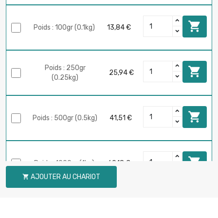

Poids : 100gr (0.1kg)
13,84 €
Poids : 250gr

25,94 €
(0.25kg)

Poids : 500gr (0.5kg)
41,51 €

Poids : 1000gr (1kg)
69,18 €
AJOUTER AU CHARIOT


Poids : 2000gr (2kg)
138,35 €