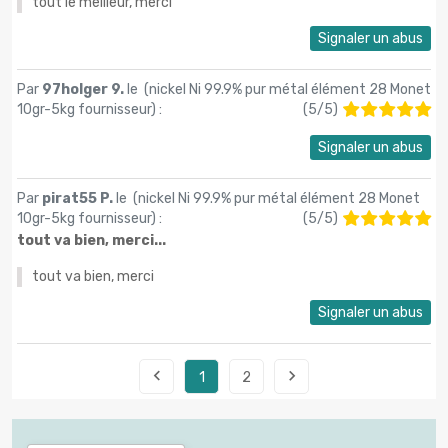
tout le meilleur, merci
Signaler un abus
Par
97holger 9.
le (
nickel Ni 99.9% pur métal élément 28 Monet
10gr-5kg fournisseur
) :
(
5
/
5
)
Signaler un abus
Par
pirat55 P.
le (
nickel Ni 99.9% pur métal élément 28 Monet
10gr-5kg fournisseur
) :
(
5
/
5
)
tout va bien, merci...
tout va bien, merci
Signaler un abus


1
2