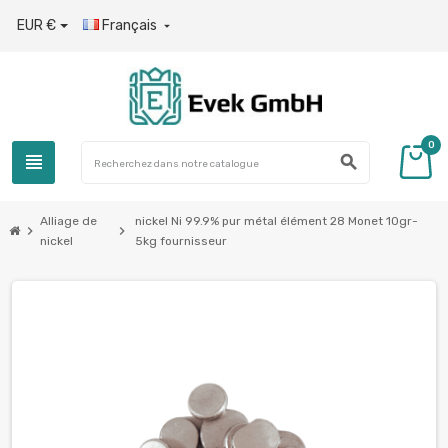
EUR €
Français

0
view_headline
search
Alliage de
nickel Ni 99.9% pur métal élément 28 Monet 10gr-
chevron_right
chevron_right
nickel
5kg fournisseur