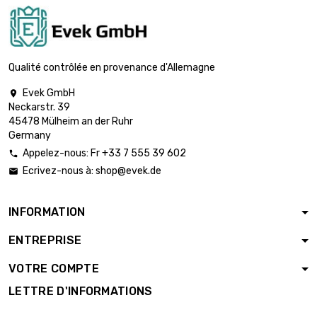

Poids : 5000gr (5kg)
332,05 €
Qualité contrôlée en provenance d'Allemagne
Evek GmbH

Neckarstr. 39
45478 Mülheim an der Ruhr
Germany
Appelez-nous: Fr +33 7 555 39 602

Ecrivez-nous à:
shop@evek.de

INFORMATION
ENTREPRISE
VOTRE COMPTE
LETTRE D'INFORMATIONS