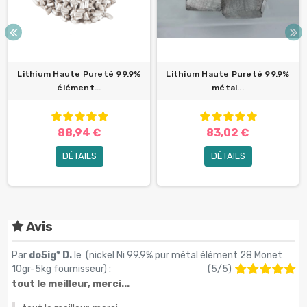
Lithium Haute Pureté 99.9%
Lithium Haute Pureté 99.9%
élément...
métal...
88,94 €
83,02 €
DÉTAILS
DÉTAILS
Avis
Par
do5ig* D.
le (
nickel Ni 99.9% pur métal élément 28 Monet
10gr-5kg fournisseur
) :
(
5
/
5
)
tout le meilleur, merci...