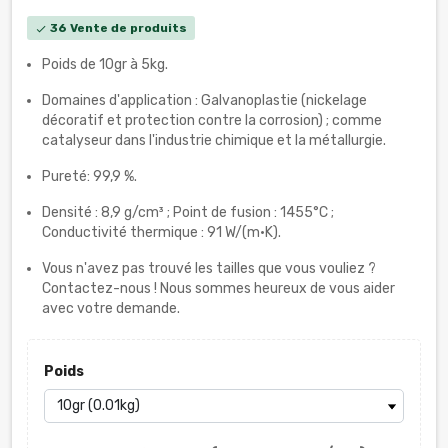
36 Vente de produits
check
Poids de 10gr à 5kg.
Domaines d'application : Galvanoplastie (nickelage
décoratif et protection contre la corrosion) ; comme
catalyseur dans l'industrie chimique et la métallurgie.
Pureté:
99,9 %.
Densité : 8,9 g/cm³ ; Point de fusion : 1455°C ;
Conductivité thermique : 91 W/(m·K).
Vous n'avez pas trouvé les tailles que vous vouliez ?
Contactez-nous ! Nous sommes heureux de vous aider
avec votre demande.
Poids