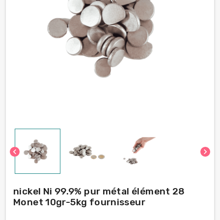
chevron_left
chevron_right
nickel Ni 99.9% pur métal élément 28
Monet 10gr-5kg fournisseur