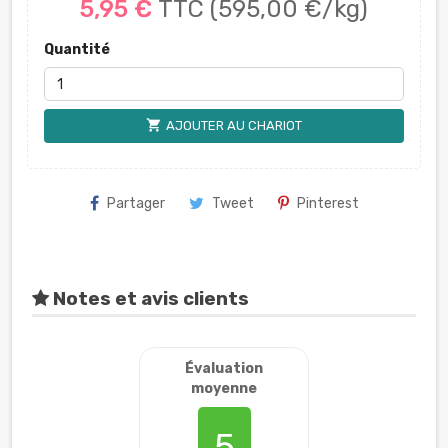
5,95 €
TTC
(595,00 €/kg)
Quantité
shopping_cart
AJOUTER AU CHARIOT
Partager
Tweet
Pinterest
Notes et avis clients
Évaluation
moyenne
5