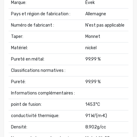
Marque:
Évek
Pays et région de fabrication :
Allemagne
Numéro de fabricant :
N'est pas applicable
Taper:
Monnet
Matériel:
nickel
Pureté en métal:
99,99 %
Classifications normatives :
Pureté:
99,99 %
Informations complémentaires :
point de fusion:
1453°C
conductivité thermique:
91 W/(m·K)
Densité:
8.902g/cc