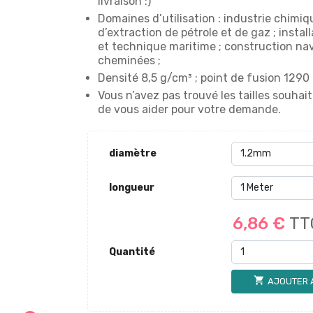
livraison :)
Domaines d’utilisation : industrie chimiqu
d’extraction de pétrole et de gaz ; instal
et technique maritime ; construction nav
cheminées ;
Densité 8,5 g/cm³ ; point de fusion 1290 
Vous n’avez pas trouvé les tailles souha
de vous aider pour votre demande.
diamètre
longueur
6,86 €
TT
Quantité
shopping_cart
AJOUTER 