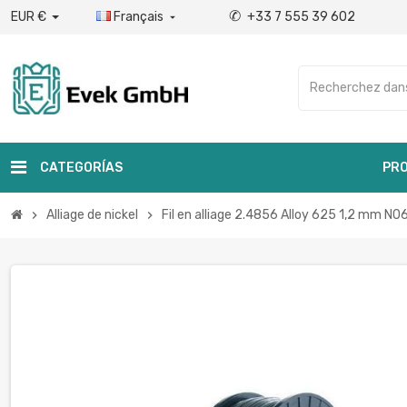
✆
EUR €
Français
+33 7 555 39 602

CATEGORÍAS
PRO
Alliage de nickel
Fil en alliage 2.4856 Alloy 625 1,2 mm N06
chevron_right
chevron_right