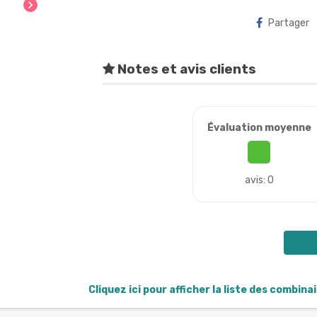
chevron_right
Partager
Notes et avis clients
Évaluation moyenne
avis: 0
Cliquez ici pour afficher la liste des combina