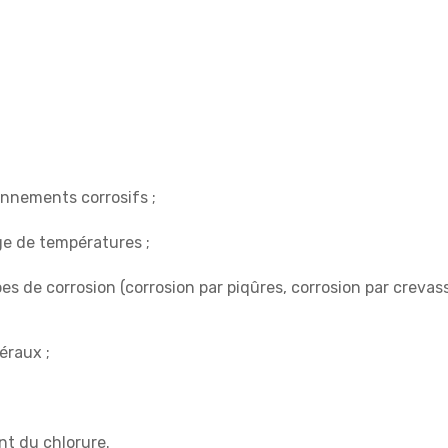
nnements corrosifs ;
ge de températures ;
 de corrosion (corrosion par piqûres, corrosion par crevasse
éraux ;
nt du chlorure.