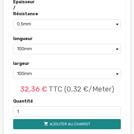
Épaisseur
/
Résistance
longueur
largeur
32,36 €
TTC
(0,32 €/Meter)
Quantité
shopping_cart
AJOUTER AU CHARIOT