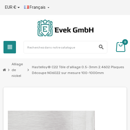
EUR €
Français

0
view_headline
search
Alliage
Hastelloy® C22 Tôle d'alliage 0.5-3mm 2.4602 Plaques
chevron_right
chevron_right
de
Découpe N06022 sur mesure 100-1000mm
nickel