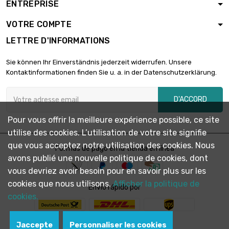
ENTREPRISE
Résistance : 0.5mm

323,75 €
largeur : 100mm
VOTRE COMPTE
longueur : 1000mm
LETTRE D'INFORMATIONS
Épaisseur /
Résistance : 0.5mm

72,85 €
Sie können Ihr Einverständnis jederzeit widerrufen. Unsere
longueur : 150mm
Kontaktinformationen finden Sie u. a. in der Datenschutzerklärung.
largeur : 150mm
Épaisseur /
D'ACCORD
Résistance : 0.5mm

97,12 €
longueur : 200mm
Pour vous offrir la meilleure expérience possible, ce site
largeur : 150mm
utilise des cookies. L’utilisation de votre site signifie
Épaisseur /
que vous acceptez notre utilisation des cookies. Nous
Résistance : 0.5mm
Formas de pago en la tienda en línea

121,40 €
avons publié une nouvelle politique de cookies, dont
longueur : 250mm
largeur : 150mm
vous devriez avoir besoin pour en savoir plus sur les
cookies que nous utilisons.
Afficher la politique de
Épaisseur /
Envío rápido por
Résistance : 0.5mm
cookies.

145,68 €
longueur : 300mm
largeur : 150mm
Jaccepte
Personnaliser les cookies