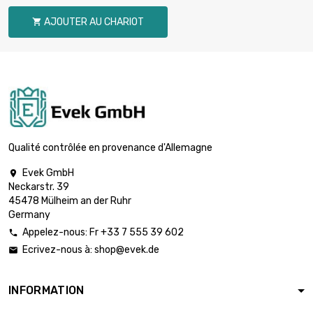

161,87 €
largeur : 100mm
AJOUTER AU CHARIOT

longueur : 500mm
Épaisseur /
Résistance : 0.5mm

194,24 €
largeur : 100mm
longueur : 600mm
Épaisseur /
Résistance : 0.5mm

226,62 €
largeur : 100mm
Qualité contrôlée en provenance d'Allemagne
longueur : 700mm
Evek GmbH

Épaisseur /
Neckarstr. 39
Résistance : 0.5mm

259,00 €
45478 Mülheim an der Ruhr
largeur : 100mm
Germany
longueur : 800mm
Appelez-nous: Fr +33 7 555 39 602

Épaisseur /
Ecrivez-nous à:
shop@evek.de

Résistance : 0.5mm

291,37 €
largeur : 100mm
longueur : 900mm
INFORMATION
Épaisseur /