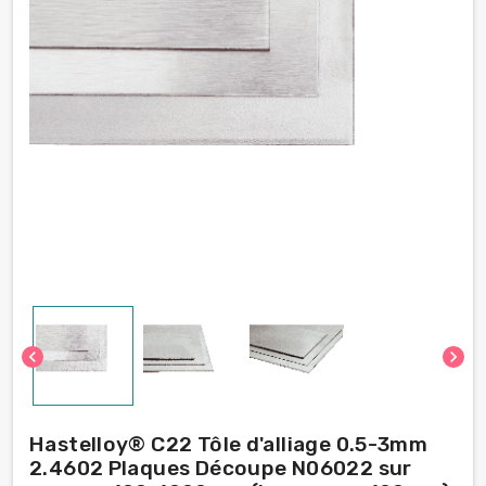
chevron_left
chevron_right
Hastelloy® C22 Tôle d'alliage 0.5-3mm
2.4602 Plaques Découpe N06022 sur