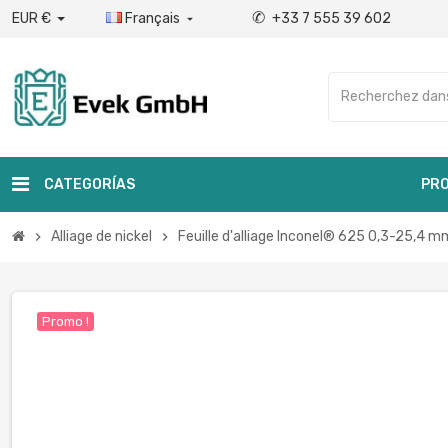
✆
EUR €
Français
+33 7 555 39 602

CATEGORÍAS
PRO
Alliage de nickel
Feuille d'alliage Inconel® 625 0,3-25,4
chevron_right
chevron_right
Promo !