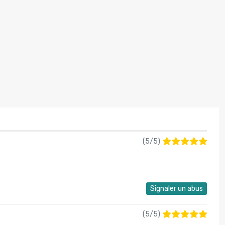
(
5
/
5
)
Signaler un abus
(
5
/
5
)