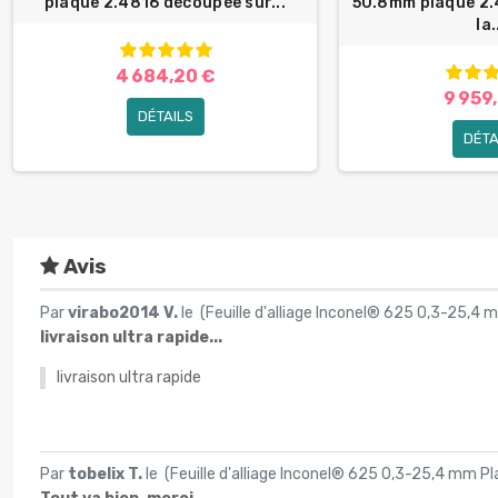
plaque 2.4816 découpée sur...
50.8mm plaque 2.
la.
4 684,20 €
9 959
DÉTAILS
DÉTA
Avis
Par
virabo2014 V.
le (
Feuille d'alliage Inconel® 625 0,3-25,
livraison ultra rapide...
livraison ultra rapide
Par
tobelix T.
le (
Feuille d'alliage Inconel® 625 0,3-25,4 mm