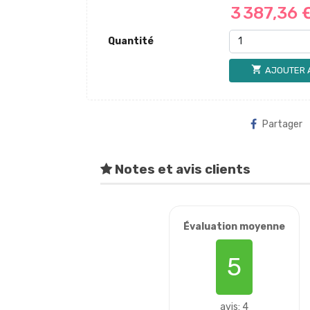
3 387,36 
Quantité
shopping_cart
AJOUTER 
Partager
Notes et avis clients
Évaluation moyenne
5
avis: 4