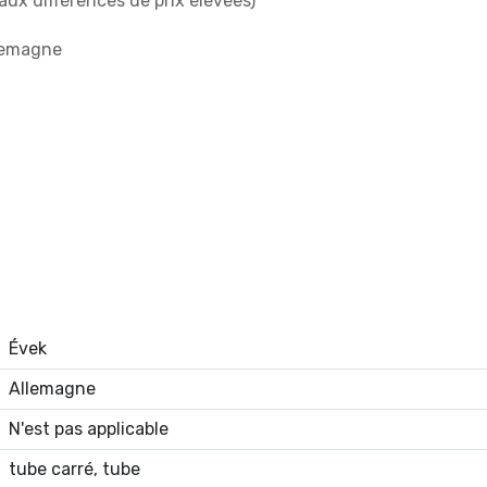
aux différences de prix élevées)
llemagne
Évek
Allemagne
N'est pas applicable
tube carré, tube