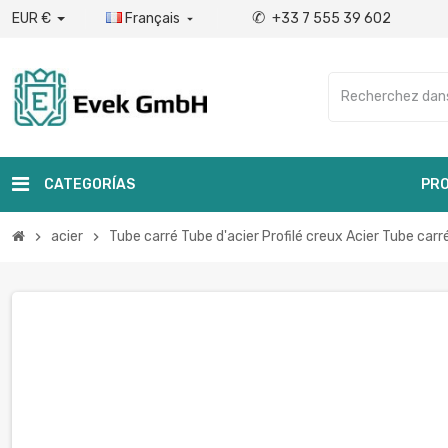
✆
EUR €
Français
+33 7 555 39 602

CATEGORÍAS
PRO
acier
Tube carré Tube d'acier Profilé creux Acier Tube ca
chevron_right
chevron_right