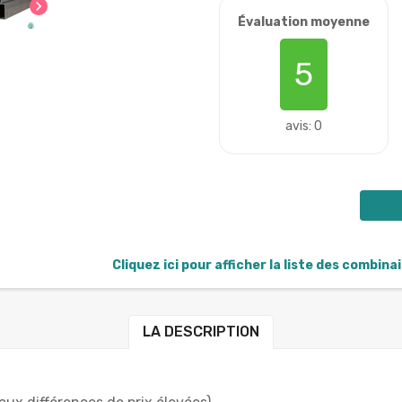
chevron_right
Évaluation moyenne
5
avis: 0
Cliquez ici pour afficher la liste des combina
LA DESCRIPTION