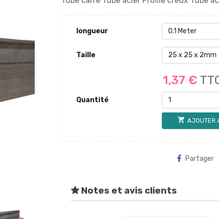
Tube carré Tube acier Profilé creux Tube a
longueur
Taille
1,37 €
TT
Quantité
shopping_cart
AJOUTER 
Partager
Notes et avis clients