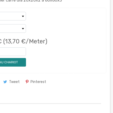
cier carré dia 20x20x2 à 80x80x3
C
(13,70 €/Meter)
AU CHARIOT
Tweet
Pinterest