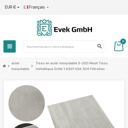
EUR €
Français

0
view_headline
search
acier
Tissu en acier inoxydable 5-200 Mesh Tissu
chevron_right
chevron_right
inoxydable
métallique Grille 1.4301 V2A 304 Filtration