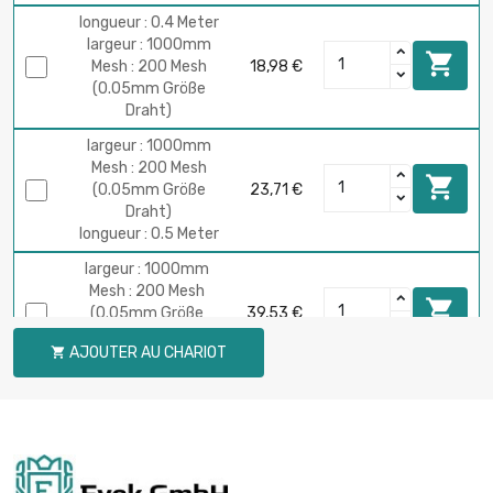
longueur : 0.4 Meter
largeur : 1000mm

Mesh : 200 Mesh
18,98 €
(0.05mm Größe
Draht)
largeur : 1000mm
Mesh : 200 Mesh

(0.05mm Größe
23,71 €
Draht)
longueur : 0.5 Meter
largeur : 1000mm
Mesh : 200 Mesh

(0.05mm Größe
39,53 €
Draht)
AJOUTER AU CHARIOT

longueur : 1 Meter
longueur : 5 Meter
largeur : 1000mm

Mesh : 200 Mesh
185,78 €
(0.05mm Größe
Draht)