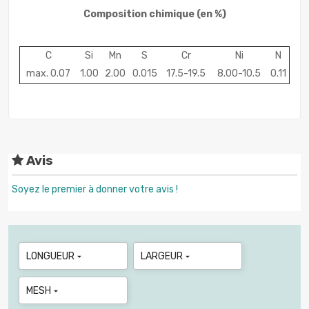
Composition chimique
(en %)
C
Si
Mn
S
Cr
Ni
N
max. 0.07
1.00
2.00
0.015
17.5-19.5
8.00-10.5
0.11
Avis
Soyez le premier à donner votre avis !
LONGUEUR
LARGEUR


MESH
