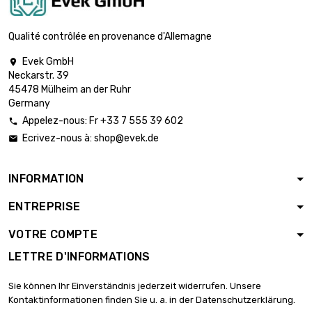
largeur : 1000mm
Mesh : 200 Mesh
Qualité contrôlée en provenance d'Allemagne

(0.05mm Größe
600,00 €
Draht)
Evek GmbH

longueur : 15 Meter
Neckarstr. 39
45478 Mülheim an der Ruhr
largeur : 300mm
Germany
Mesh : 60 Mesh

2,02 €
(0.15mm Größe Draht)
Appelez-nous: Fr +33 7 555 39 602

longueur : 0.1 Meter
Ecrivez-nous à:
shop@evek.de

largeur : 300mm
Mesh : 60 Mesh

INFORMATION
3,76 €
(0.15mm Größe Draht)
longueur : 0.2 Meter
ENTREPRISE
largeur : 300mm
VOTRE COMPTE
longueur : 0.3 Meter

5,23 €
Mesh : 60 Mesh
LETTRE D'INFORMATIONS
(0.15mm Größe Draht)
Sie können Ihr Einverständnis jederzeit widerrufen. Unsere
longueur : 0.4 Meter
Kontaktinformationen finden Sie u. a. in der Datenschutzerklärung.
largeur : 300mm

6,44 €