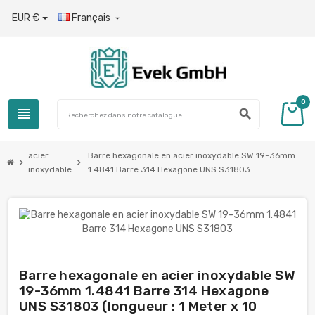
EUR €
Français

0
view_headline
search
acier
Barre hexagonale en acier inoxydable SW 19-36mm
chevron_right
chevron_right
inoxydable
1.4841 Barre 314 Hexagone UNS S31803
Barre hexagonale en acier inoxydable SW
19-36mm 1.4841 Barre 314 Hexagone
UNS S31803 (longueur : 1 Meter x 10