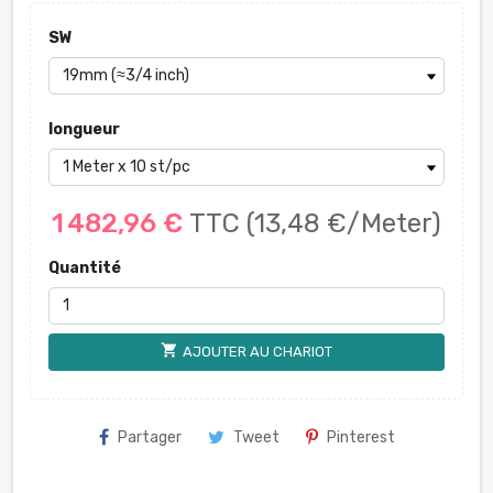
SW
longueur
1 482,96 €
TTC
(13,48 €/Meter)
Quantité
shopping_cart
AJOUTER AU CHARIOT
Partager
Tweet
Pinterest