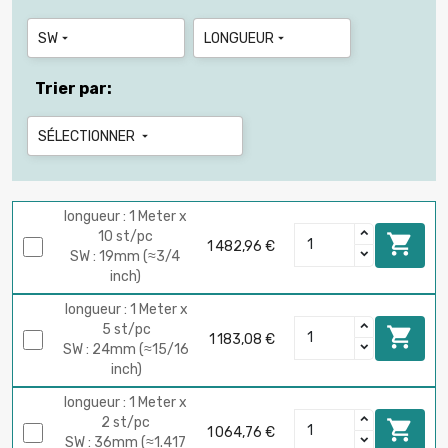
SW
LONGUEUR


Trier par:
SÉLECTIONNER

longueur : 1 Meter x
10 st/pc

1 482,96 €
SW : 19mm (≈3/4
inch)
longueur : 1 Meter x
5 st/pc

1 183,08 €
SW : 24mm (≈15/16
inch)
longueur : 1 Meter x
2 st/pc

1 064,76 €
SW : 36mm (≈1.417