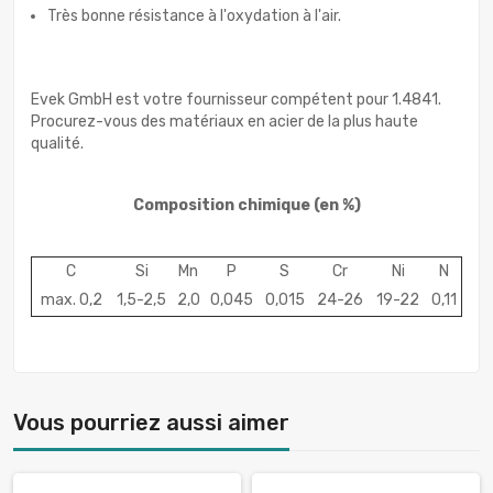
Très bonne résistance à l'oxydation à l'air.
Evek GmbH est votre fournisseur compétent pour 1.4841.
Procurez-vous des matériaux en acier de la plus haute
qualité.
Composition chimique
(en %)
C
Si
Mn
P
S
Cr
Ni
N
max. 0,2
1,5-2,5
2,0
0,045
0,015
24-26
19-22
0,11
Vous pourriez aussi aimer