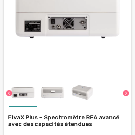
chevron_left
chevron_right
ElvaX Plus – Spectromètre RFA avancé
avec des capacités étendues