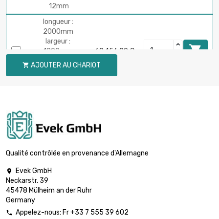
12mm
longueur :
2000mm
largeur :

1000mm
69 456,00 €
Épaisseur /
AJOUTER AU CHARIOT

Résistance :
20mm
Qualité contrôlée en provenance d'Allemagne
Evek GmbH

Neckarstr. 39
45478 Mülheim an der Ruhr
Germany
Appelez-nous: Fr +33 7 555 39 602
