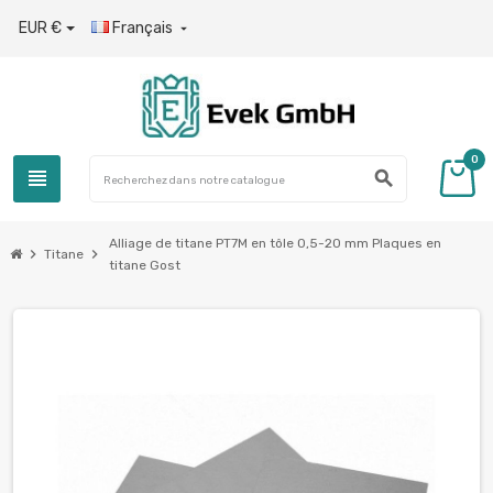
EUR €
Français

0
view_headline
search
Alliage de titane PT7M en tôle 0,5-20 mm Plaques en
chevron_right
chevron_right
Titane
titane Gost