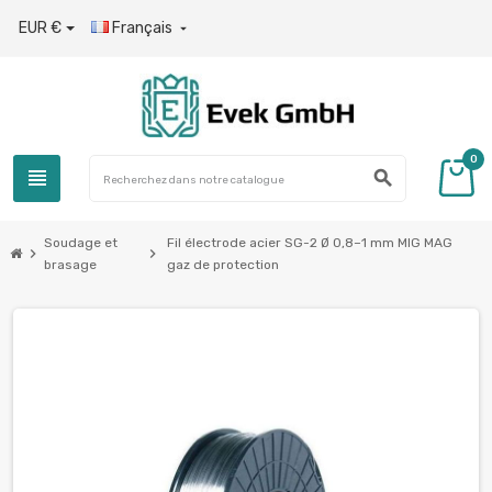
EUR €
Français

0
view_headline
search
Soudage et
Fil électrode acier SG-2 Ø 0,8–1 mm MIG MAG
chevron_right
chevron_right
brasage
gaz de protection