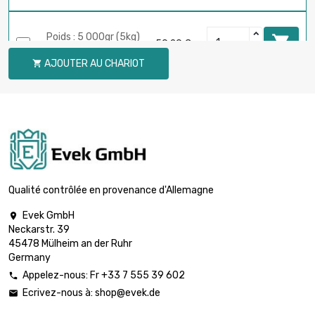
Poids : 5 000gr (5kg)

59,29 €
diamètre : 1mm
AJOUTER AU CHARIOT

Poids : 100gr (0.1kg)

1,19 €
diamètre : 0.8mm
Poids : 250gr (0.25kg)

2,96 €
diamètre : 0.8mm
Qualité contrôlée en provenance d'Allemagne
Evek GmbH

Neckarstr. 39
Poids : 500gr (0.5kg)

5,93 €
45478 Mülheim an der Ruhr
diamètre : 0.8mm
Germany
Appelez-nous: Fr +33 7 555 39 602

Ecrivez-nous à:
shop@evek.de

Poids : 1 000gr (1kg)

11,86 €
diamètre : 0.8mm