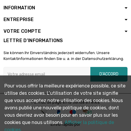
INFORMATION
ENTREPRISE
Poids : 2 000gr (2kg)

23,71 €
diamètre : 0.8mm
VOTRE COMPTE
LETTRE D'INFORMATIONS
diamètre : 0.8mm

Poids : 2 500gr
29,65 €
Sie können Ihr Einverständnis jederzeit widerrufen. Unsere
(2.5kg)
Kontaktinformationen finden Sie u. a. in der Datenschutzerklärung.
D'ACCORD
Poids : 5 000gr (5kg)

59,29 €
diamètre : 0.8mm
Pour vous offrir la meilleure expérience possible, ce site
utilise des cookies. L’utilisation de votre site signifie
que vous acceptez notre utilisation des cookies. Nous
Formas de pago en la tienda en línea
avons publié une nouvelle politique de cookies, dont
vous devriez avoir besoin pour en savoir plus sur les
cookies que nous utilisons.
Afficher la politique de
Envío rápido por
cookies.