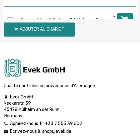

Poids : 100gr (0.1kg)
154,16 €
AJOUTER AU CHARIOT

Poids : 250gr

289,06 €
(0.25kg)
Poids : 500gr

462,49 €
(0.5kg)
Qualité contrôlée en provenance d'Allemagne
Evek GmbH

Neckarstr. 39

Poids : 1 000gr (1kg)
770,82 €
45478 Mülheim an der Ruhr
Germany
Appelez-nous: Fr +33 7 555 39 602

Ecrivez-nous à:
shop@evek.de

Poids : 2 000gr

1 541,65 €
(2kg)