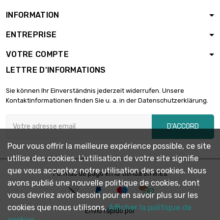
INFORMATION
ENTREPRISE
Poids : 2 500gr

1 888,51 €
(2.5kg)
VOTRE COMPTE
LETTRE D'INFORMATIONS
Poids : 5 000gr

3 699,95 €
Sie können Ihr Einverständnis jederzeit widerrufen. Unsere
(5kg)
Kontaktinformationen finden Sie u. a. in der Datenschutzerklärung.
D'ACCORD
Pour vous offrir la meilleure expérience possible, ce site
utilise des cookies. L’utilisation de votre site signifie
que vous acceptez notre utilisation des cookies. Nous
Formas de pago en la tienda en línea
avons publié une nouvelle politique de cookies, dont
vous devriez avoir besoin pour en savoir plus sur les
cookies que nous utilisons.
Afficher la politique de
Envío rápido por
cookies.