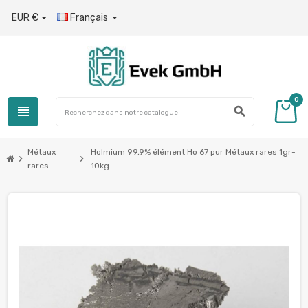
EUR €
Français

0
view_headline
search
Métaux
Holmium 99,9% élément Ho 67 pur Métaux rares 1gr-
chevron_right
chevron_right
rares
10kg