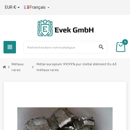
EUR €
Français

0
view_headline
search
Métaux
Métal europium 99,99% pur métal élément Eu 63
chevron_right
chevron_right
rares
métaux rares