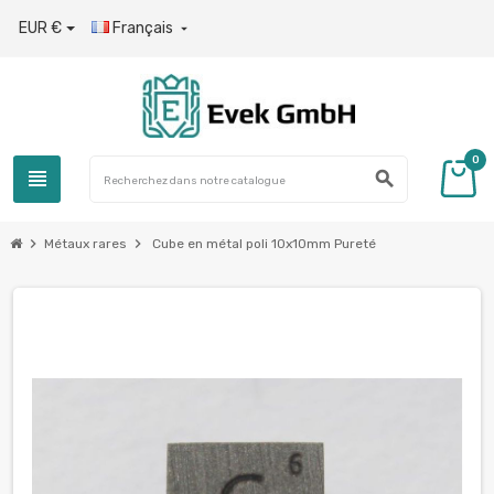
EUR €
Français

0
view_headline
search
chevron_right
chevron_right
Métaux rares
Cube en métal poli 10x10mm Pureté