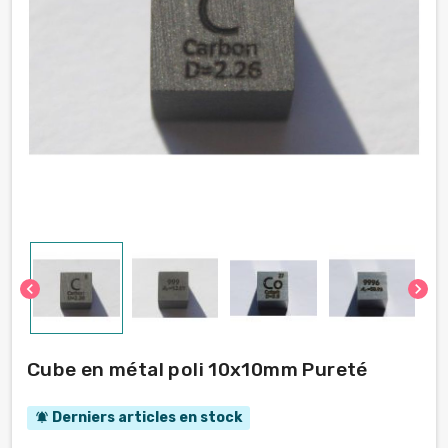
chevron_left
chevron_right
Cube en métal poli 10x10mm Pureté
Derniers articles en stock
notifications_active