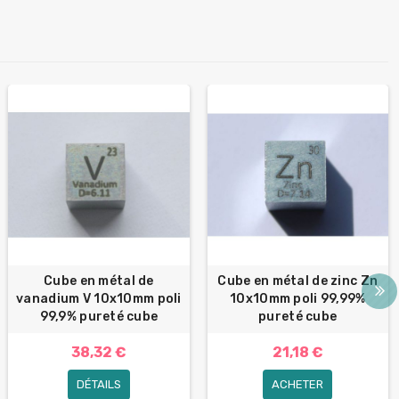
Cube en métal de
Cube en métal de zinc Zn
vanadium V 10x10mm poli
10x10mm poli 99,99%
99,9% pureté cube
pureté cube
38,32 €
21,18 €
DÉTAILS
ACHETER