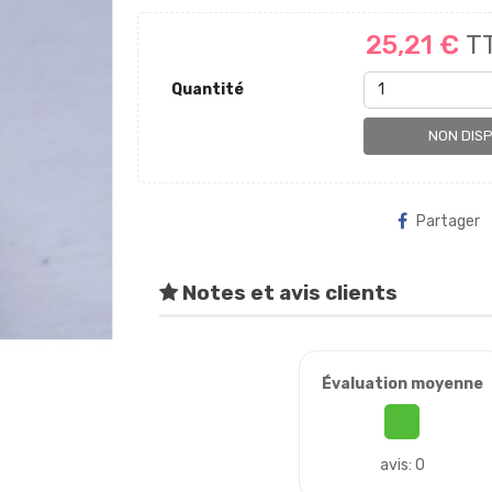
25,21 €
T
Quantité
NON DIS
Partager
Notes et avis clients
Évaluation moyenne
avis: 0