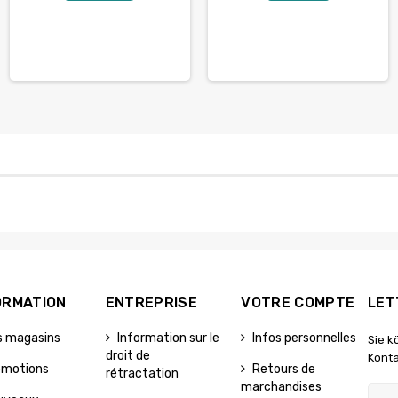
ORMATION
ENTREPRISE
VOTRE COMPTE
LET
s magasins
Information sur le
Infos personnelles
Sie k
droit de
Konta
omotions
Retours de
rétractation
marchandises