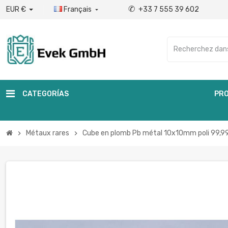
✆
EUR €
Français
+33 7 555 39 602

CATEGORÍAS
PRO
Métaux rares
Cube en plomb Pb métal 10x10mm poli 99,9
chevron_right
chevron_right