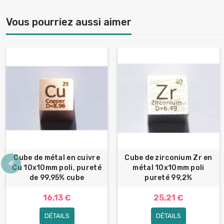
Vous pourriez aussi aimer
Cube de métal en cuivre
Cube de zirconium Zr en
Cu 10x10mm poli, pureté
métal 10x10mm poli
de 99,95% cube
pureté 99,2%
16,13 €
25,21 €
DÉTAILS
DÉTAILS