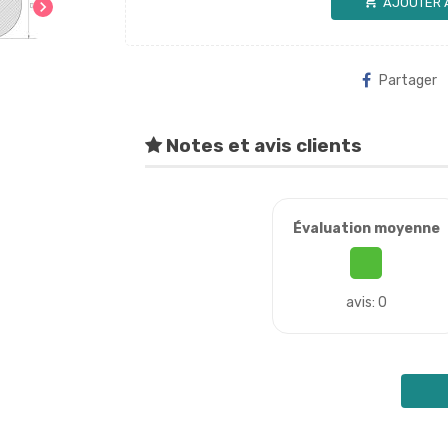
shopping_cart
AJOUTER 
chevron_right
Partager
Notes et avis clients
Évaluation moyenne
avis: 0