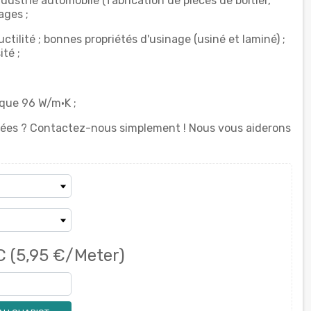
 Industrie automobile (fabrication de pièces de boîtier,
ages ;
tilité ; bonnes propriétés d'usinage (usiné et laminé) ;
ité ;
ique 96 W/m·K ;
aitées ? Contactez-nous simplement ! Nous vous aiderons
C
(5,95 €/Meter)