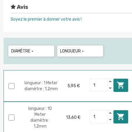
Avis
Soyez le premier à donner votre avis !
DIAMÈTRE
LONGUEUR


longueur : 1 Meter

5,95 €
diamètre : 1.2mm
longueur : 10
Meter

13,60 €
diamètre :
1.2mm