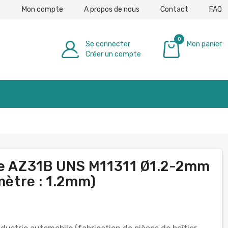
Mon compte
A propos de nous
Contact
FAQ
0
Se connecter
Mon panier
Créer un compte
0,00 €
age AZ31B UNS M11311 Ø1.2-2mm
mètre : 1.2mm)