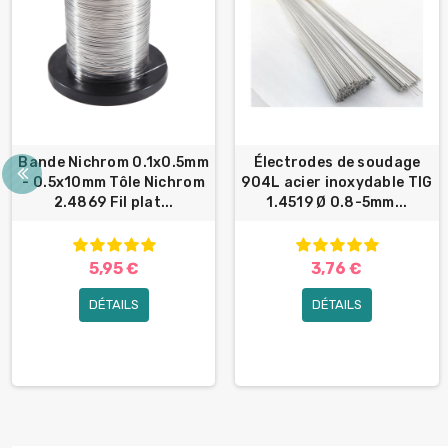
Bande Nichrom 0.1x0.5mm
Électrodes de soudage
- 0.5x10mm Tôle Nichrom
904L acier inoxydable TIG
2.4869 Fil plat...
1.4519 Ø 0.8-5mm...
5,95 €
3,76 €
DÉTAILS
DÉTAILS