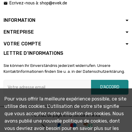
Ecrivez-nous à:
shop@evek.de

Épaisseur / Résistance

5,89 €
: 1mm
largeur : 25mm
INFORMATION
longueur : 1 Meter
ENTREPRISE
Épaisseur /

11,78 €
Résistance : 1mm
VOTRE COMPTE
largeur : 25mm
LETTRE D'INFORMATIONS
longueur : 0.5 Meter
Épaisseur / Résistance

8,45 €
Sie können Ihr Einverständnis jederzeit widerrufen. Unsere
: 1.5mm
Kontaktinformationen finden Sie u. a. in der Datenschutzerklärung.
largeur : 25mm
longueur : 1 Meter
D'ACCORD
Épaisseur /

16,91 €
Résistance : 1.5mm
Pour vous offrir la meilleure expérience possible, ce site
largeur : 25mm
utilise des cookies. L’utilisation de votre site signifie
longueur : 0.5 Meter
que vous acceptez notre utilisation des cookies. Nous
Épaisseur / Résistance
Formas de pago en la tienda en línea

4,66 €
avons publié une nouvelle politique de cookies, dont
: 0.5mm
largeur : 30mm
vous devriez avoir besoin pour en savoir plus sur les