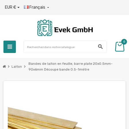
EUR €
Français

0
view_headline
search
Bandes de laiton en feuille, barre plate 20x0.5mm-
chevron_right
chevron_right
Laiton
90x6mm Découpe bande 0.5-1mètre