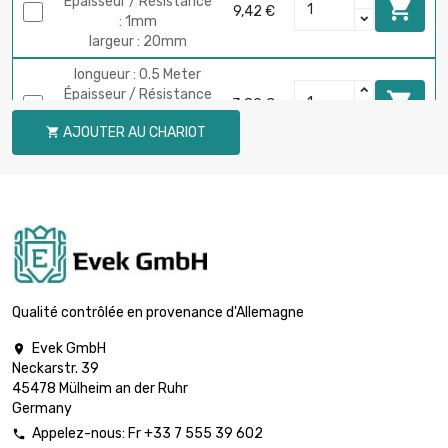
Épaisseur / Résistance

9,42 €
: 1mm
largeur : 20mm
longueur : 0.5 Meter
Épaisseur / Résistance

3,89 €
: 0.5mm
AJOUTER AU CHARIOT

largeur : 25mm
longueur : 1 Meter
Épaisseur / Résistance

7,76 €
: 0.5mm
largeur : 25mm
longueur : 0.5 Meter
Épaisseur / Résistance

4,51 €
: 0.8mm
Qualité contrôlée en provenance d'Allemagne
largeur : 25mm
Evek GmbH

longueur : 1 Meter
Neckarstr. 39
Épaisseur / Résistance

9,01 €
45478 Mülheim an der Ruhr
: 0.8mm
Germany
largeur : 25mm
Appelez-nous: Fr +33 7 555 39 602

longueur : 0.5 Meter