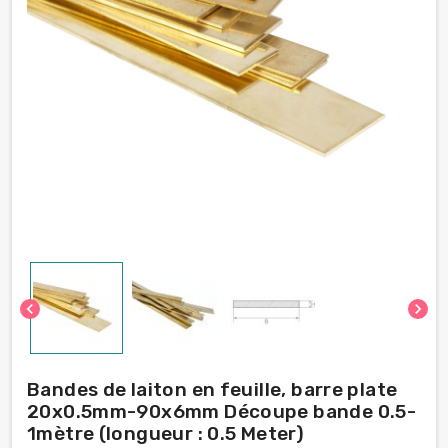
chevron_left
chevron_right
Bandes de laiton en feuille, barre plate
20x0.5mm-90x6mm Découpe bande 0.5-
1mètre (longueur : 0.5 Meter)