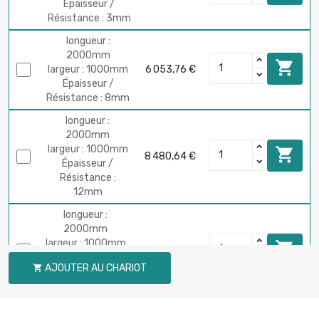
Épaisseur /
Résistance : 3mm
longueur :
2000mm

largeur : 1000mm
6 053,76 €
Épaisseur /
Résistance : 8mm
longueur :
2000mm
largeur : 1000mm

8 480,64 €
Épaisseur /
Résistance :
12mm
longueur :
2000mm
largeur : 1000mm

13 334,40 €
Épaisseur /
AJOUTER AU CHARIOT

Résistance :
20mm