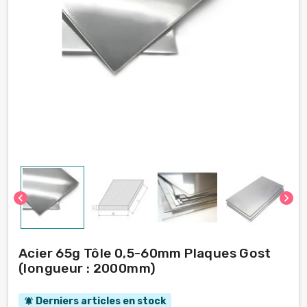
chevron_left
chevron_right
Acier 65g Tôle 0,5-60mm Plaques Gost
(longueur : 2000mm)
Derniers articles en stock
notifications_active