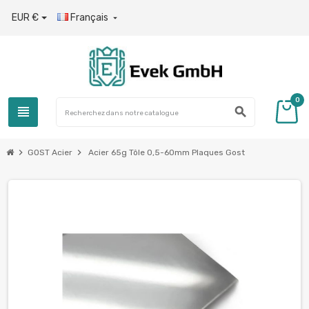
EUR €
Français

0
view_headline
search
chevron_right
chevron_right
GOST Acier
Acier 65g Tôle 0,5-60mm Plaques Gost