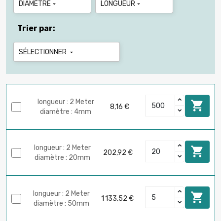
DIAMÈTRE
LONGUEUR


Trier par:
SÉLECTIONNER

longueur : 2 Meter

8,16 €
diamètre : 4mm
longueur : 2 Meter

202,92 €
diamètre : 20mm
longueur : 2 Meter

1 133,52 €
diamètre : 50mm