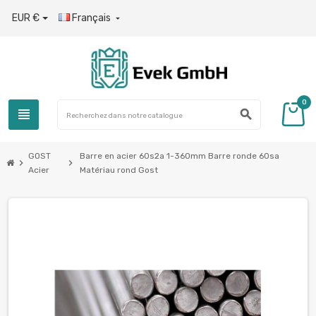
EUR €
Français

0
view_headline
search
GOST
Barre en acier 60s2a 1-360mm Barre ronde 60sa
chevron_right
chevron_right
Acier
Matériau rond Gost