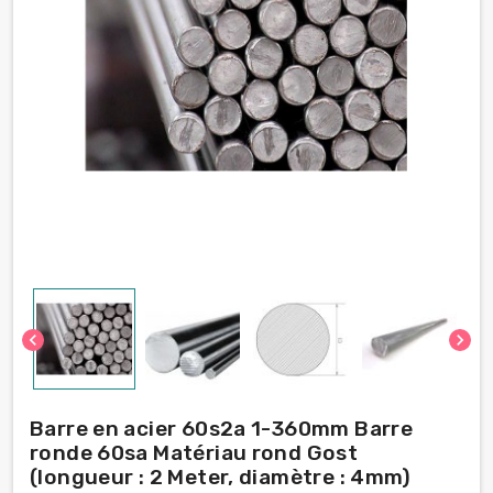
chevron_left
chevron_right
Barre en acier 60s2a 1-360mm Barre
ronde 60sa Matériau rond Gost
(longueur : 2 Meter, diamètre : 4mm)