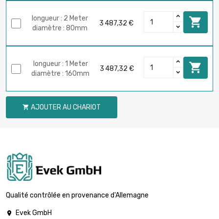
longueur : 2 Meter

3 487,32 €
diamètre : 80mm
longueur : 1 Meter

3 487,32 €
diamètre : 160mm
AJOUTER AU CHARIOT

Qualité contrôlée en provenance d'Allemagne
Evek GmbH
