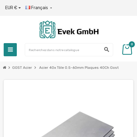
EUR €
Français

0
view_headline
search
chevron_right
chevron_right
GOST Acier
Acier 40x Tôle 0.5-60mm Plaques 40Ch Gost