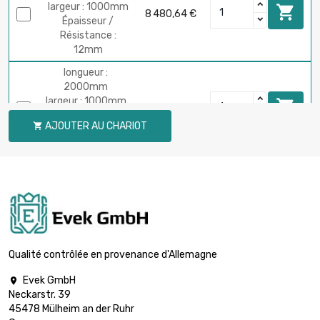
largeur : 1000mm

8 480,64 €
Épaisseur /
Résistance :
12mm
longueur :
2000mm
largeur : 1000mm

13 334,40 €
Épaisseur /
AJOUTER AU CHARIOT

Résistance :
20mm
Qualité contrôlée en provenance d'Allemagne
Evek GmbH

Neckarstr. 39
45478 Mülheim an der Ruhr