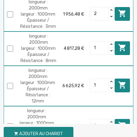
longueur :
2000mm

largeur : 1000mm
1 956,48 €
Épaisseur /
Résistance : 3mm
longueur :
2000mm

largeur : 1000mm
4 817,28 €
Épaisseur /
Résistance : 8mm
longueur :
2000mm
largeur : 1000mm

6 625,92 €
Épaisseur /
Résistance :
12mm
longueur :
2000mm
largeur : 1000mm

10 243,20 €
Épaisseur /
AJOUTER AU CHARIOT

Résistance :