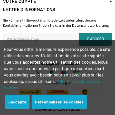
VOTRE COMPTE
LETTRE D'INFORMATIONS
Sie können Ihr Einverständnis jederzeit widerrufen. Unsere
Kontaktinformationen finden Sie u. a. in der Datenschutzerklärung.
D'ACCORD
Pour vous offrir la meilleure expérience possible, ce site
utilise des cookies. L’utilisation de votre site signifie
que vous acceptez notre utilisation des cookies. Nous
Formas de pago en la tienda en línea
avons publié une nouvelle politique de cookies, dont
vous devriez avoir besoin pour en savoir plus sur les
cookies que nous utilisons.
Afficher la politique de
Envío rápido por
cookies.
Jaccepte
Personnaliser les cookies
© Evek GmbH 2008 - 2026