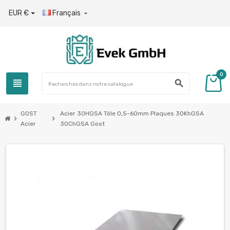
EUR €
Français

0
view_headline
search
GOST
Acier 30HGSA Tôle 0,5-60mm Plaques 30KhGSA
chevron_right
chevron_right
Acier
30ChGSA Gost