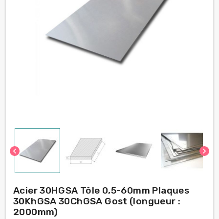
chevron_left
chevron_right
Acier 30HGSA Tôle 0,5-60mm Plaques
30KhGSA 30ChGSA Gost (longueur :
2000mm)