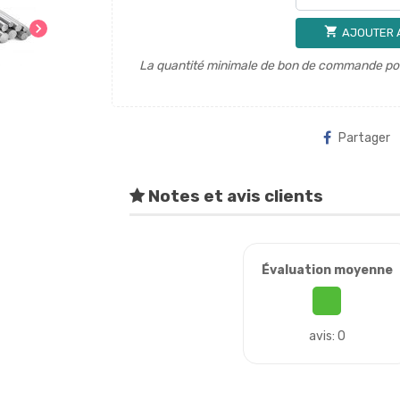
chevron_right
shopping_cart
AJOUTER 
La quantité minimale de bon de commande pour
Partager
Notes et avis clients
Évaluation moyenne
avis: 0