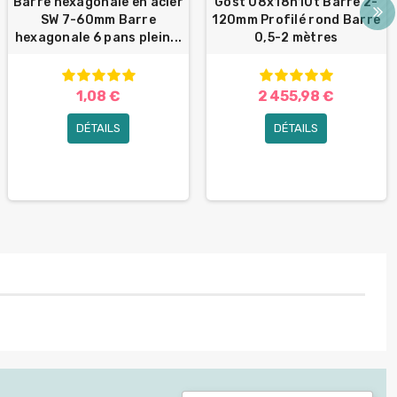
Barre hexagonale en acier
Gost 08x18h10t Barre 2-
SW 7-60mm Barre
120mm Profilé rond Barre
hexagonale 6 pans plein...
0,5-2 mètres
1,08 €
2 455,98 €
DÉTAILS
DÉTAILS