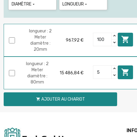
DIAMÈTRE
LONGUEUR


longueur : 2
Meter

967,92 €
diamètre :
20mm
longueur : 2
Meter

15 486,84 €
diamètre :
80mm
AJOUTER AU CHARIOT

INF