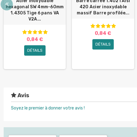
Acier inoxydable
Barre carrée 1.4021 Aisi
hexagonal SW 4mm-60mm
420 Acier inoxydable
1.4305 Tige 6 pans VA
massif Barre profilée...
V2A...
0,84 €
0,84 €
DÉTAILS
DÉTAILS
Avis
Soyez le premier à donner votre avis !