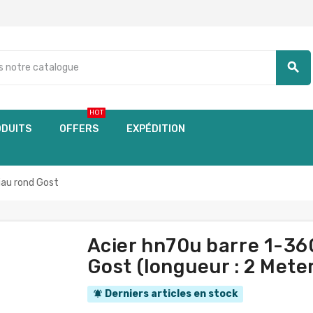
search
HOT
DUITS
OFFERS
EXPÉDITION
iau rond Gost
Acier hn70u barre 1-3
Gost (longueur : 2 Mete
Derniers articles en stock
notifications_active