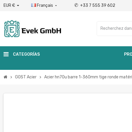
✆
EUR €
Français
+33 7 555 39 602

CATEGORÍAS
PRO
GOST Acier
Acier hn70u barre 1-360mm tige ronde matér
chevron_right
chevron_right