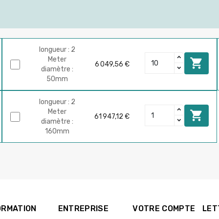
longueur : 2
Meter

6 049,56 €
diamètre :
50mm
longueur : 2
Meter

61 947,12 €
diamètre :
160mm
ORMATION
ENTREPRISE
VOTRE COMPTE
LET