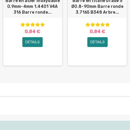
Barre en acier inoxydable
Barre en titane Grade 5
0.9mm-4mm 1.4401 V4A
Ø0.8-90mm Barre ronde
316 Barre ronde...
3.7165 B348 Arbre...
0,84 €
0,84 €
DÉTAILS
DÉTAILS