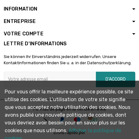
INFORMATION
ENTREPRISE
longueur : 5 Meter

5,95 €
diamètre : 0.2mm
VOTRE COMPTE
LETTRE D'INFORMATIONS
longueur : 10 Meter

5,95 €
Sie können Ihr Einverständnis jederzeit widerrufen. Unsere
diamètre : 0.2mm
Kontaktinformationen finden Sie u. a. in der Datenschutzerklärung.
D'ACCORD
longueur : 25 Meter

5,95 €
diamètre : 0.2mm
Pour vous offrir la meilleure expérience possible, ce site
utilise des cookies. L’utilisation de votre site signifie
que vous acceptez notre utilisation des cookies. Nous
longueur : 50 Meter
Formas de pago en la tienda en línea

11,12 €
avons publié une nouvelle politique de cookies, dont
diamètre : 0.2mm
vous devriez avoir besoin pour en savoir plus sur les
cookies que nous utilisons.
Afficher la politique de
Envío rápido por
longueur : 100 Meter
cookies.