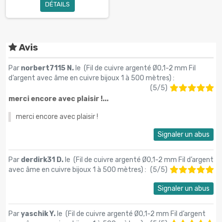
DÉTAILS
Avis
Par
norbert7115 N.
le (
Fil de cuivre argenté Ø0,1-2 mm Fil
d’argent avec âme en cuivre bijoux 1 à 500 mètres
) :
(
5
/
5
)
merci encore avec plaisir !...
merci encore avec plaisir !
Signaler un abus
Par
derdirk31 D.
le (
Fil de cuivre argenté Ø0,1-2 mm Fil d’argent
avec âme en cuivre bijoux 1 à 500 mètres
) :
(
5
/
5
)
Signaler un abus
Par
yaschik Y.
le (
Fil de cuivre argenté Ø0,1-2 mm Fil d’argent