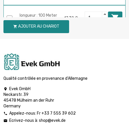
longueur : 100 Meter

17,39 €
diamètre : 0.1mm
AJOUTER AU CHARIOT

longueur : 250 Meter

43,46 €
diamètre : 0.1mm
longueur : 500 Meter

86,94 €
diamètre : 0.1mm
Qualité contrôlée en provenance d'Allemagne
Evek GmbH

Neckarstr. 39
longueur : 1 Meter

5,95 €
45478 Mülheim an der Ruhr
diamètre : 0.2mm
Germany
Appelez-nous: Fr +33 7 555 39 602

Ecrivez-nous à:
shop@evek.de

longueur : 2 Meter

5,95 €
diamètre : 0.2mm