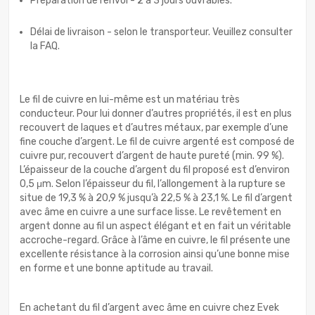
Préparation de l’envoi - 2 à 3 jours ouvrables.
Délai de livraison - selon le transporteur. Veuillez consulter
la FAQ.
Le fil de cuivre en lui-même est un matériau très
conducteur. Pour lui donner d’autres propriétés, il est en plus
recouvert de laques et d’autres métaux, par exemple d’une
fine couche d’argent. Le fil de cuivre argenté est composé de
cuivre pur, recouvert d’argent de haute pureté (min. 99 %).
L’épaisseur de la couche d’argent du fil proposé est d’environ
0,5 μm. Selon l’épaisseur du fil, l’allongement à la rupture se
situe de 19,3 % à 20,9 % jusqu’à 22,5 % à 23,1 %. Le fil d’argent
avec âme en cuivre a une surface lisse. Le revêtement en
argent donne au fil un aspect élégant et en fait un véritable
accroche-regard. Grâce à l’âme en cuivre, le fil présente une
excellente résistance à la corrosion ainsi qu’une bonne mise
en forme et une bonne aptitude au travail.
En achetant du fil d’argent avec âme en cuivre chez Evek