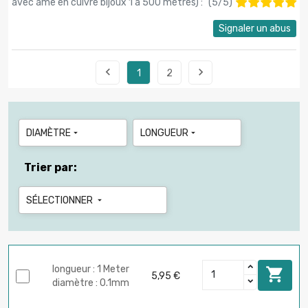
avec âme en cuivre bijoux 1 à 500 mètres
) :
(
5
/
5
)
Signaler un abus


1
2
DIAMÈTRE
LONGUEUR


Trier par:
SÉLECTIONNER

longueur : 1 Meter

5,95 €
diamètre : 0.1mm