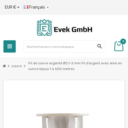
EUR €
Français

0
view_headline
search
Fil de cuivre argenté Ø0,1-2 mm Fil d’argent avec âme en
chevron_right
chevron_right
cuivre
cuivre bijoux 1 à 500 mètres