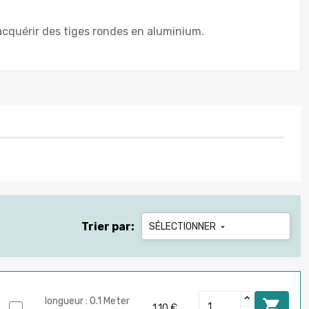
cquérir des tiges rondes en aluminium.
Trier par:
SÉLECTIONNER

longueur : 0.1 Meter

1,10 €