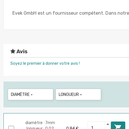
Evek GmbH est un fournisseur compétent. Dans notre 
Avis
Soyez le premier à donner votre avis !
DIAMÈTRE
LONGUEUR


diamètre : 7mm

longueur : 0.02
0,84 €