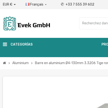
✆
EUR €
Français
+33 7 555 39 602

CATEGORÍAS
PRO
Aluminium
Barre en aluminium Ø4-130mm 3.3206 Tige ro
chevron_right
chevron_right