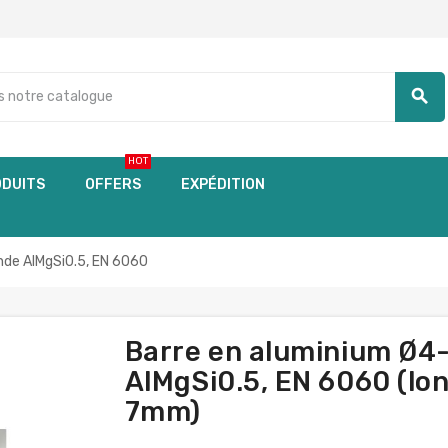
search
HOT
DUITS
OFFERS
EXPÉDITION
nde AlMgSi0.5, EN 6060
Barre en aluminium Ø4
AlMgSi0.5, EN 6060 (lon
7mm)