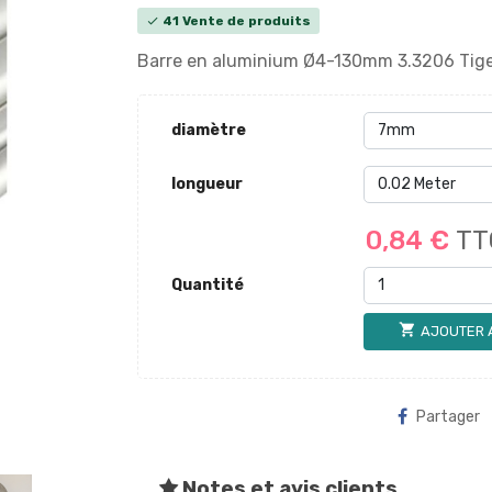
41 Vente de produits
check
Barre en aluminium Ø4-130mm 3.3206 Tige
diamètre
longueur
0,84 €
TT
Quantité
shopping_cart
AJOUTER 
Partager
Notes et avis clients