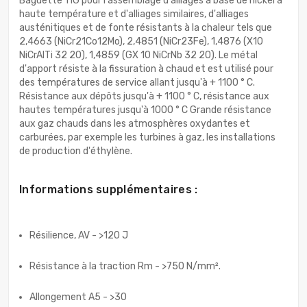
Baguette TIG pour l'assemblage d'alliages à base de nickel à
haute température et d'alliages similaires, d'alliages
austénitiques et de fonte résistants à la chaleur tels que
2,4663 (NiCr21Co12Mo), 2,4851 (NiCr23Fe), 1,4876 (X10
NiCrAlTi 32 20), 1,4859 (GX 10 NiCrNb 32 20). Le métal
d'apport résiste à la fissuration à chaud et est utilisé pour
des températures de service allant jusqu'à + 1100 ° C.
Résistance aux dépôts jusqu'à + 1100 ° C, résistance aux
hautes températures jusqu'à 1000 ° C Grande résistance
aux gaz chauds dans les atmosphères oxydantes et
carburées, par exemple les turbines à gaz, les installations
de production d'éthylène.
Informations supplémentaires :
Résilience, AV - >120 J
Résistance à la traction Rm - >750 N/mm².
Allongement A5 - >30