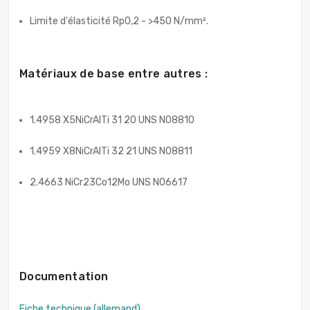
Limite d'élasticité Rp0,2 - >450 N/mm².
Matériaux de base entre autres :
1.4958 X5NiCrAlTi 31 20 UNS N08810
1.4959 X8NiCrAlTi 32 21 UNS N08811
2.4663 NiCr23Co12Mo UNS N06617
Documentation
Fiche technique (allemand)