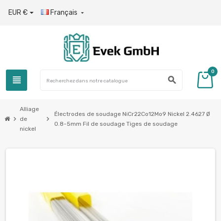
EUR €
Français

0
view_headline
search
Alliage
Électrodes de soudage NiCr22Co12Mo9 Nickel 2.4627 Ø
chevron_right
chevron_right
de
0.8-5mm Fil de soudage Tiges de soudage
nickel