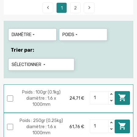


1
2
DIAMÈTRE
POIDS


Trier par:
SÉLECTIONNER

Poids : 100gr (0.1kg)

diamètre : 1.6 x
24,71 €
1000mm
Poids : 250gr (0.25kg)

diamètre : 1.6 x
61,76 €
1000mm