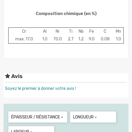
Composition chimique
(en %)
Cr
Al
Ni
Ti
Nb
Fe
C
Mn
max. 17.0
1.0
70.0
2.7
1.2
9.0
0.08
1.0
Avis
Soyez le premier à donner votre avis !
ÉPAISSEUR / RÉSISTANCE
LONGUEUR


LARGEUR
