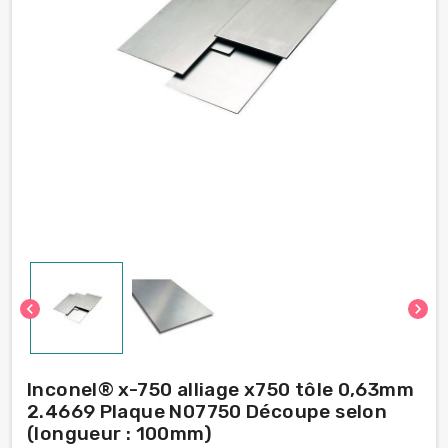
chevron_left
chevron_right
Inconel® x-750 alliage x750 tôle 0,63mm
2.4669 Plaque N07750 Découpe selon
(longueur : 100mm)