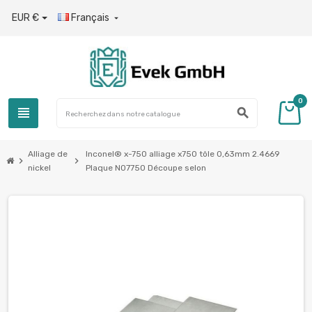
EUR €
Français

0
view_headline
search
Alliage de
Inconel® x-750 alliage x750 tôle 0,63mm 2.4669
chevron_right
chevron_right
nickel
Plaque N07750 Découpe selon