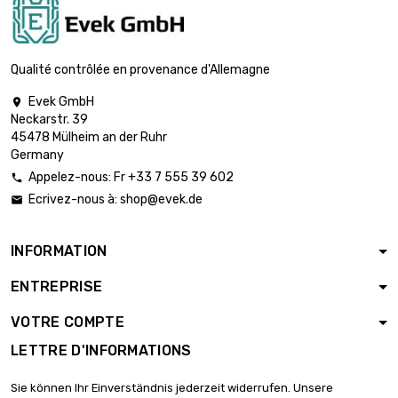
Résistance :
0.63mm
largeur : 100mm
Qualité contrôlée en provenance d'Allemagne
longueur : 700mm

Épaisseur /
178,46 €
Evek GmbH

Résistance :
Neckarstr. 39
0.63mm
45478 Mülheim an der Ruhr
Germany
largeur : 100mm
longueur : 800mm
Appelez-nous: Fr +33 7 555 39 602


Épaisseur /
203,96 €
Ecrivez-nous à:
shop@evek.de

Résistance :
0.63mm
INFORMATION
largeur : 100mm
longueur : 900mm

ENTREPRISE
Épaisseur /
229,45 €
Résistance :
VOTRE COMPTE
0.63mm
LETTRE D'INFORMATIONS
longueur : 150mm
largeur : 150mm

57,37 €
Sie können Ihr Einverständnis jederzeit widerrufen. Unsere
Épaisseur /