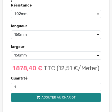
/
Résistance
longueur
largeur
1 878,40 €
TTC
(12,51 €/Meter)
Quantité
shopping_cart
AJOUTER AU CHARIOT