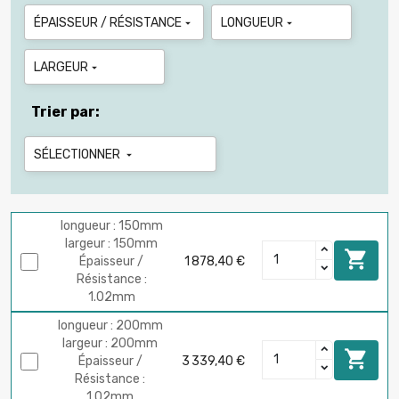
ÉPAISSEUR / RÉSISTANCE
LONGUEUR


LARGEUR

Trier par:
SÉLECTIONNER

longueur : 150mm
largeur : 150mm

Épaisseur /
1 878,40 €
Résistance :
1.02mm
longueur : 200mm
largeur : 200mm

Épaisseur /
3 339,40 €
Résistance :
1.02mm