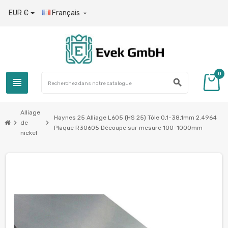
EUR €
Français

0
view_headline
search
Alliage
Haynes 25 Alliage L605 (HS 25) Tôle 0,1-38,1mm 2.4964
chevron_right
chevron_right
de
Plaque R30605 Découpe sur mesure 100-1000mm
nickel