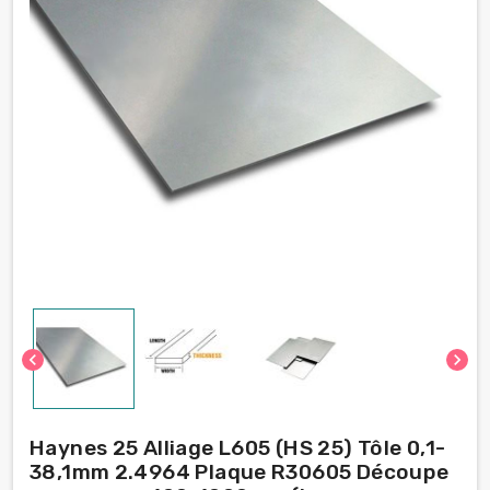
chevron_left
chevron_right
Haynes 25 Alliage L605 (HS 25) Tôle 0,1-
38,1mm 2.4964 Plaque R30605 Découpe