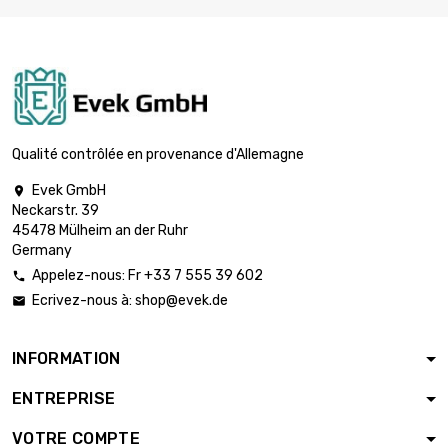
largeur : 100mm
longueur : 100mm

Épaisseur /
2 087,10 €
Résistance :
3.18mm
largeur : 100mm
Qualité contrôlée en provenance d'Allemagne
longueur : 100mm

Épaisseur /
2 604,70 €
Evek GmbH

Résistance :
Neckarstr. 39
3.96mm
45478 Mülheim an der Ruhr
Germany
largeur : 100mm
longueur : 100mm
Appelez-nous: Fr +33 7 555 39 602


Épaisseur /
4 341,20 €
Ecrivez-nous à:
shop@evek.de

Résistance :
6.6mm
INFORMATION
largeur : 100mm
longueur : 100mm
ENTREPRISE

Épaisseur /
6 595,30 €
Résistance :
VOTRE COMPTE
10.03mm