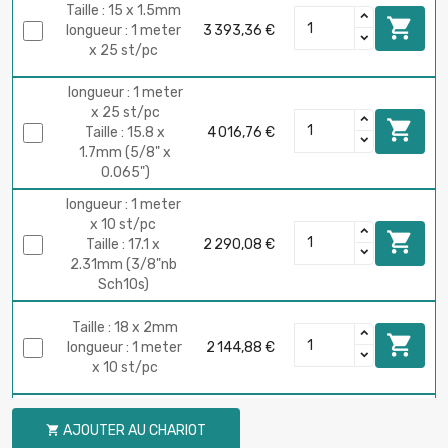
Taille : 15 x 1.5mm

longueur : 1 meter
3 393,36 €
x 25 st/pc
longueur : 1 meter
x 25 st/pc

Taille : 15.8 x
4 016,76 €
1.7mm (5/8" x
0.065")
longueur : 1 meter
x 10 st/pc

Taille : 17.1 x
2 290,08 €
2.31mm (3/8"nb
Sch10s)
Taille : 18 x 2mm

longueur : 1 meter
2 144,88 €
x 10 st/pc
longueur : 1 meter x
10 st/pc
AJOUTER AU CHARIOT

