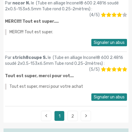
Par
nozor N.
le (
Tube en alliage Inconel® 600 2.4816 soudé
2x0.5-153х6.5mm Tube rond 0.25-2mètres
) :
(
4
/
5
)
MERCI!!! Tout est super....
MERCI!!! Tout est super.
Signaler un abus
Par
strich8coupe S.
le (
Tube en alliage Inconel® 600 2.4816
soudé 2x0.5-153х6.5mm Tube rond 0.25-2mètres
) :
(
5
/
5
)
Tout est super, merci pour vot...
Tout est super, merci pour votre achat
Signaler un abus


1
2