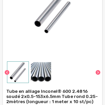
chevron_left
chevron_right
Tube en alliage Inconel® 600 2.4816
soudé 2x0.5-153х6.5mm Tube rond 0.25-
2mètres (longueur : 1 meter x 10 st/pc)