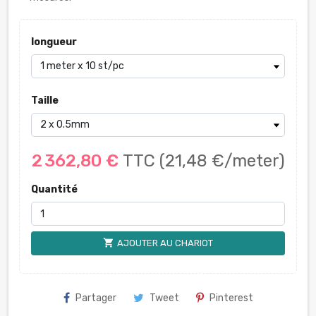
longueur
Taille
2 362,80 €
TTC
(21,48 €/meter)
Quantité
shopping_cart
AJOUTER AU CHARIOT
Partager
Tweet
Pinterest