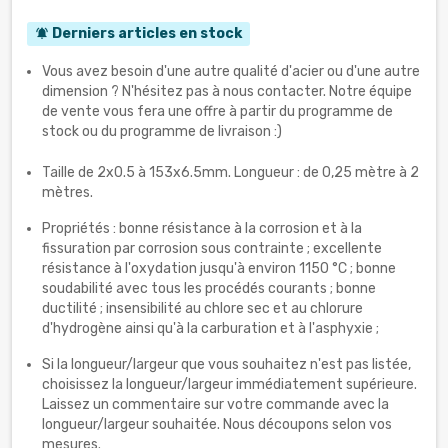
Derniers articles en stock
notifications_active
Vous avez besoin d'une autre qualité d'acier ou d'une autre
dimension ? N'hésitez pas à nous contacter. Notre équipe
de vente vous fera une offre à partir du programme de
stock ou du programme de livraison :)
Taille de 2x0.5 à 153х6.5mm. Longueur : de 0,25 mètre à 2
mètres.
Propriétés : bonne résistance à la corrosion et à la
fissuration par corrosion sous contrainte ; excellente
résistance à l'oxydation jusqu'à environ 1150 °C ; bonne
soudabilité avec tous les procédés courants ; bonne
ductilité ; insensibilité au chlore sec et au chlorure
d'hydrogène ainsi qu'à la carburation et à l'asphyxie ;
Si la longueur/largeur que vous souhaitez n'est pas listée,
choisissez la longueur/largeur immédiatement supérieure.
Laissez un commentaire sur votre commande avec la
longueur/largeur souhaitée. Nous découpons selon vos
mesures.