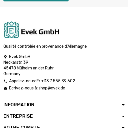
Taille : 21.34 x
2 177,64 €
1.65mm (½"nb
Sch5)
longueur : 1 meter
x 10 st/pc

Taille : 21.34 x
2 719,68 €
2.11mm (½"nb
sch10s)
Qualité contrôlée en provenance d'Allemagne
longueur : 1 meter
Evek GmbH

x 10 st/pc

Neckarstr. 39
Taille : 21.3 x
3 440,52 €
45478 Mülheim an der Ruhr
2.77mm (½"nb
Germany
sch40s)
Appelez-nous: Fr +33 7 555 39 602

longueur : 1 meter
Ecrivez-nous à:
shop@evek.de

x 10 st/pc

Taille : 25.4 x
2 626,68 €
1.65mm (1" x
INFORMATION
0.065")
ENTREPRISE
longueur : 1 meter
x 5 st/pc

VOTRE COMPTE