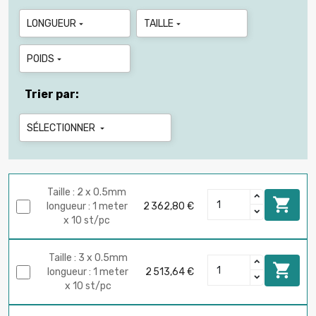
LONGUEUR
TAILLE


POIDS

Trier par:
SÉLECTIONNER

Taille : 2 x 0.5mm

longueur : 1 meter
2 362,80 €
x 10 st/pc
Taille : 3 x 0.5mm

longueur : 1 meter
2 513,64 €
x 10 st/pc