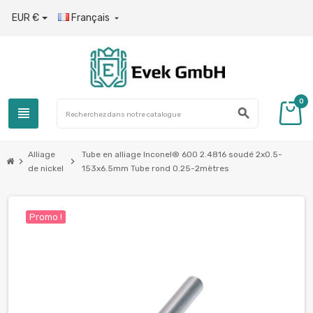
EUR €
Français

0
view_headline
search
Alliage
Tube en alliage Inconel® 600 2.4816 soudé 2x0.5-
chevron_right
chevron_right
de nickel
153х6.5mm Tube rond 0.25-2mètres
Promo !