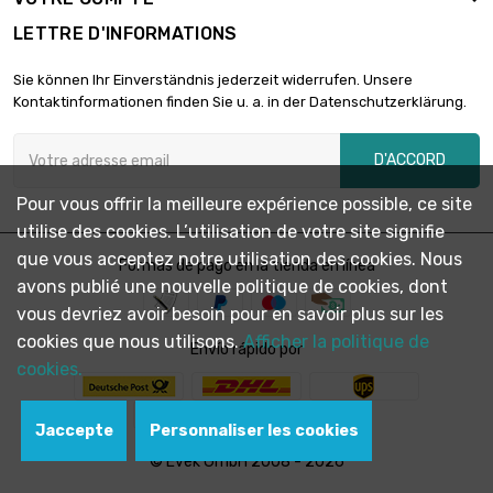
Taille : 26.67 x
2 289,24 €
2.87mm (¾"nb
LETTRE D'INFORMATIONS
sch40s)
Sie können Ihr Einverständnis jederzeit widerrufen. Unsere
longueur : 1 meter
Kontaktinformationen finden Sie u. a. in der Datenschutzerklärung.
x 5 st/pc

Taille : 26.67 x
2 982,48 €
3.91mm (¾"nb
D'ACCORD
Sch80s)
Pour vous offrir la meilleure expérience possible, ce site
longueur : 1 meter

utilise des cookies. L’utilisation de votre site signifie
x 5 st/pc
2 304,12 €
que vous acceptez notre utilisation des cookies. Nous
Taille : 30 x 2.5mm
Formas de pago en la tienda en línea
avons publié une nouvelle politique de cookies, dont
longueur : 1 meter
vous devriez avoir besoin pour en savoir plus sur les
x 5 st/pc
cookies que nous utilisons.
Afficher la politique de

Envío rápido por
Taille : 33.4 x
3 400,68 €
cookies.
3.38mm (1"nb
Sch40s)
longueur : 1 meter
Jaccepte
Personnaliser les cookies
x 5 st/pc
© Evek GmbH 2008 - 2026

Taille : 42.2 x
3 660,48 €