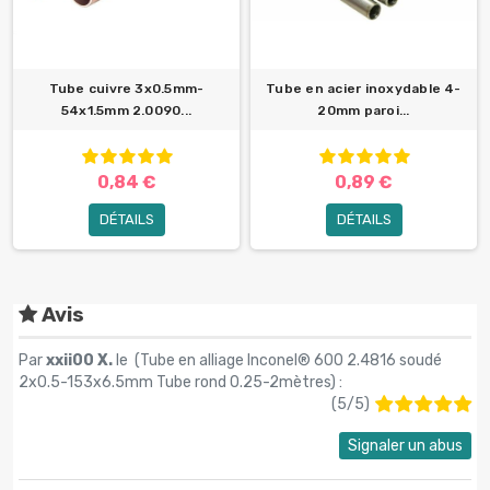
Tube cuivre 3x0.5mm-
Tube en acier inoxydable 4-
54x1.5mm 2.0090...
20mm paroi...
0,84 €
0,89 €
DÉTAILS
DÉTAILS
Avis
Par
xxii00 X.
le (
Tube en alliage Inconel® 600 2.4816 soudé
2x0.5-153х6.5mm Tube rond 0.25-2mètres
) :
(
5
/
5
)
Signaler un abus