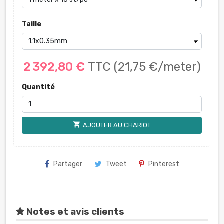
Taille
2 392,80 €
TTC
(21,75 €/meter)
Quantité
shopping_cart
AJOUTER AU CHARIOT
Partager
Tweet
Pinterest
Notes et avis clients