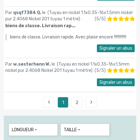
Par
qsqf7384 Q.
le (
Tuyau en nickel 1.1x0.35-16x1.5mm nickel
pur 2.4068 Nickel 201 tuyau 1 mètre
) :
(
5
/
5
)
biens de classe. Livraison rap...
biens de classe. Livraison rapide. Avec plaisir encore !!!!!!!!!!!!!
Signaler un abus
Par
w.sesterhenn W.
le (
Tuyau en nickel 1.1x0.35-16x1.5mm
nickel pur 2.4068 Nickel 201 tuyau 1 mètre
) :
(
5
/
5
)
Signaler un abus


1
2
LONGUEUR
TAILLE

