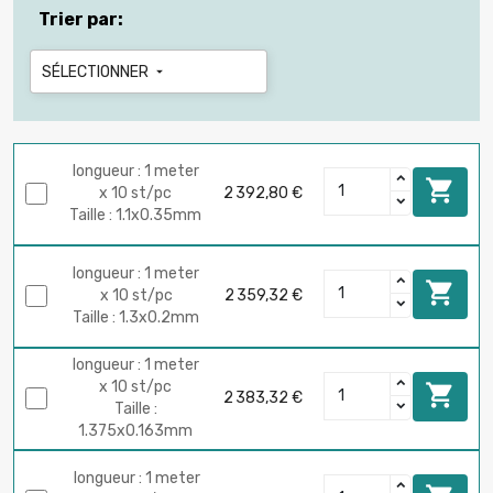
Trier par:
SÉLECTIONNER

longueur : 1 meter

x 10 st/pc
2 392,80 €
Taille : 1.1x0.35mm
longueur : 1 meter

x 10 st/pc
2 359,32 €
Taille : 1.3x0.2mm
longueur : 1 meter
x 10 st/pc

2 383,32 €
Taille :
1.375x0.163mm
longueur : 1 meter