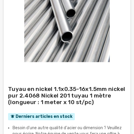
Tuyau en nickel 1.1x0.35-16x1.5mm nickel
pur 2.4068 Nickel 201 tuyau 1 mètre
(longueur : 1 meter x 10 st/pc)
Derniers articles en stock
notifications_active
Besoin d'une autre qualité d'acier ou dimension ? Veuillez
nous écrire. Notre équipe de vente vous fera une offre à