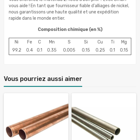
vous aide ! En tant que fournisseur fiable d'alliages de nickel,
nous garantissons une haute qualité et une expédition
rapide dans le monde entier.
Composition chimique
(en %)
Ni
Fe
C
Mn
S
Si
Cu
Ti
Mg
99.2
0.4
0.1
0.35
0.005
0.15
0.25
0.1
0.15
Vous pourriez aussi aimer