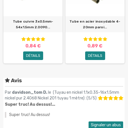
Tube cuivre 3x0.5mm-
Tube en acier inoxydable 4-
54x1.5mm 2.0090...
20mm paroi...
0,84 €
0,89 €
DÉTAILS
DÉTAILS
Avis
Par
davidson_tom D.
le (
Tuyau en nickel 1.1x0.35-16x1.5mm
nickel pur 2.4068 Nickel 201 tuyau 1 mètre
) :
(
5
/
5
)
Super truc! Au dessus!...
Super truc! Au dessus!
Signaler un abus