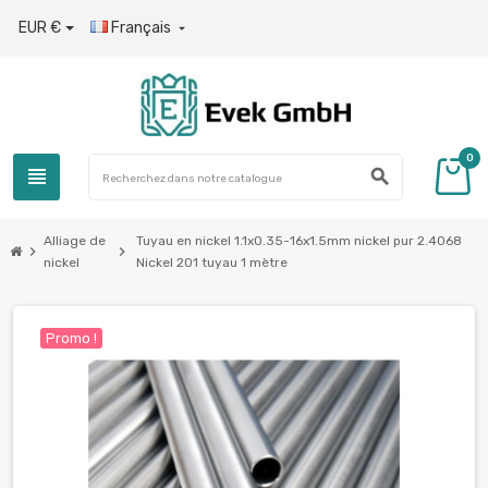
EUR €
Français

0
view_headline
search
Alliage de
Tuyau en nickel 1.1x0.35-16x1.5mm nickel pur 2.4068
chevron_right
chevron_right
nickel
Nickel 201 tuyau 1 mètre
Promo !