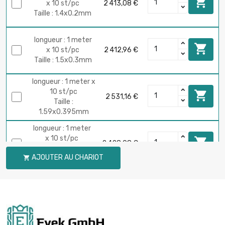

x 10 st/pc
2 413,08 €
Taille : 1.4x0.2mm
longueur : 1 meter

x 10 st/pc
2 412,96 €
Taille : 1.5x0.3mm
longueur : 1 meter x
10 st/pc

2 531,16 €
Taille :
1.59x0.395mm
longueur : 1 meter
x 10 st/pc

2 428,08 €
Taille :
AJOUTER AU CHARIOT

1.6x0.45mm
longueur : 1 meter

x 10 st/pc
2 412,96 €
Taille : 1.7x0.5mm