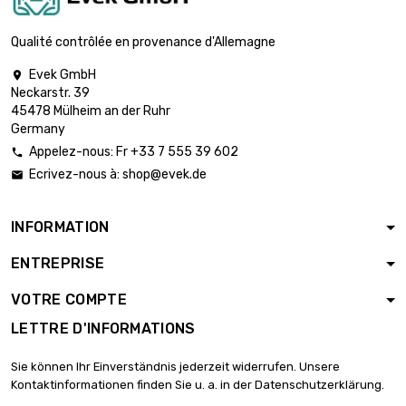
Taille : 2x0.5mm

longueur : 1 meter
2 513,64 €
x 10 st/pc
Qualité contrôlée en provenance d'Allemagne
Evek GmbH

longueur : 1 meter x
Neckarstr. 39

10 st/pc
2 681,16 €
45478 Mülheim an der Ruhr
Taille : 2.4x0.4mm
Germany
Appelez-nous: Fr +33 7 555 39 602

longueur : 1 meter
Ecrivez-nous à:
shop@evek.de

x 10 st/pc

2 563,92 €
Taille :
2.7x0.15mm
INFORMATION
longueur : 1 meter
ENTREPRISE
x 10 st/pc

2 432,28 €
Taille :
VOTRE COMPTE
3x0.725mm
LETTRE D'INFORMATIONS
longueur : 1 meter
x 10 st/pc

2 580,84 €
Sie können Ihr Einverständnis jederzeit widerrufen. Unsere
Taille :
Kontaktinformationen finden Sie u. a. in der Datenschutzerklärung.
3.175x0.71mm