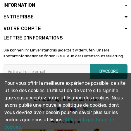
INFORMATION
ENTREPRISE
longueur : 5 Meter

5,95 €
diamètre : 0.12mm
VOTRE COMPTE
LETTRE D'INFORMATIONS
longueur : 10 Meter

5,95 €
Sie können Ihr Einverständnis jederzeit widerrufen. Unsere
diamètre : 0.12mm
Kontaktinformationen finden Sie u. a. in der Datenschutzerklärung.
D'ACCORD
longueur : 25 Meter

5,95 €
diamètre : 0.12mm
Pour vous offrir la meilleure expérience possible, ce site
utilise des cookies. L’utilisation de votre site signifie
que vous acceptez notre utilisation des cookies. Nous
longueur : 50 Meter
Formas de pago en la tienda en línea

6,18 €
avons publié une nouvelle politique de cookies, dont
diamètre : 0.12mm
vous devriez avoir besoin pour en savoir plus sur les
cookies que nous utilisons.
Afficher la politique de
Envío rápido por
longueur : 100 Meter
cookies.

12,11 €