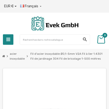
EUR €
Français

0
view_headline
search
acier
Fil d'acier inoxydable Ø0,1-5mm V2A Fil à lier 1.4301
chevron_right
chevron_right
inoxydable
Fil de jardinage 304 Fil de bricolage 1-500 mètres