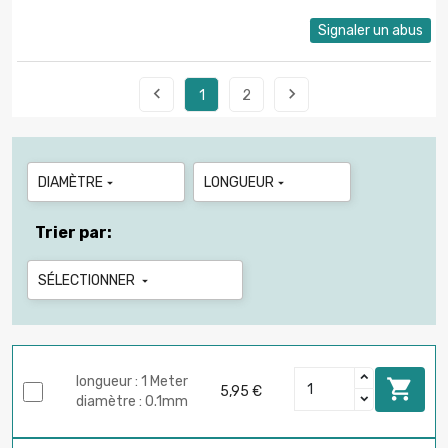
Signaler un abus


1
2
DIAMÈTRE
LONGUEUR


Trier par:
SÉLECTIONNER

longueur : 1 Meter

5,95 €
diamètre : 0.1mm