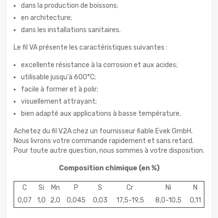
dans la production de boissons;
en architecture;
dans les installations sanitaires.
Le fil VA présente les caractéristiques suivantes :
excellente résistance à la corrosion et aux acides;
utilisable jusqu'à 600°C;
facile à former et à polir;
visuellement attrayant;
bien adapté aux applications à basse température.
Achetez du fil V2A chez un fournisseur fiable Evek GmbH.
Nous livrons votre commande rapidement et sans retard.
Pour toute autre question, nous sommes à votre disposition.
Composition chimique
(en %)
C
Si
Mn
P
S
Cr
Ni
N
0,07
1,0
2,0
0,045
0,03
17,5-19,5
8,0-10,5
0,11