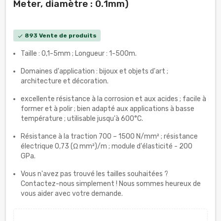
Meter, diamètre : 0.1mm)
893 Vente de produits
check
Taille : 0,1-5mm ; Longueur : 1-500m.
Domaines d'application : bijoux et objets d'art ;
architecture et décoration.
excellente résistance à la corrosion et aux acides ; facile à
former et à polir ; bien adapté aux applications à basse
température ; utilisable jusqu'à 600°C.
Résistance à la traction 700 – 1500 N/mm² ; résistance
électrique 0,73 (Ω mm²)/m ; module d'élasticité - 200
GPa.
Vous n'avez pas trouvé les tailles souhaitées ?
Contactez-nous simplement ! Nous sommes heureux de
vous aider avec votre demande.