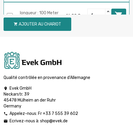
longueur : 100 Meter

16,22 €
diamètre : 0.1mm
AJOUTER AU CHARIOT

longueur : 250 Meter

39,73 €
diamètre : 0.1mm
longueur : 500 Meter

77,81 €
diamètre : 0.1mm
Qualité contrôlée en provenance d'Allemagne
Evek GmbH

Neckarstr. 39
longueur : 1 Meter

5,95 €
45478 Mülheim an der Ruhr
diamètre : 0.12mm
Germany
Appelez-nous: Fr +33 7 555 39 602

Ecrivez-nous à:
shop@evek.de

longueur : 2 Meter

5,95 €
diamètre : 0.12mm