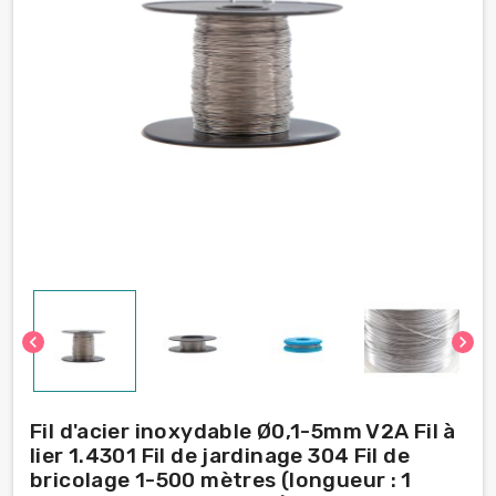
chevron_left
chevron_right
Fil d'acier inoxydable Ø0,1-5mm V2A Fil à
lier 1.4301 Fil de jardinage 304 Fil de
bricolage 1-500 mètres (longueur : 1