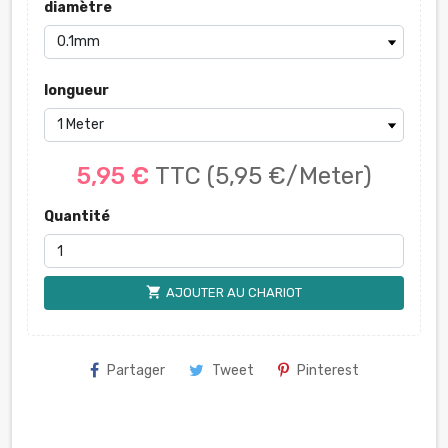
diamètre
longueur
5,95 €
TTC
(5,95 €/Meter)
Quantité
shopping_cart
AJOUTER AU CHARIOT
Partager
Tweet
Pinterest