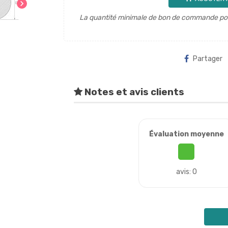
chevron_right
La quantité minimale de bon de commande pour
Partager
Notes et avis clients
Évaluation moyenne
avis: 0