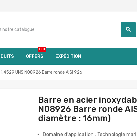
search
HOT
DUITS
OFFERS
EXPÉDITION
1.4529 UNS N08926 Barre ronde AISI 926
Barre en acier inoxyd
N08926 Barre ronde AISI
diamètre : 16mm)
Domaine d'application : Technologie marine