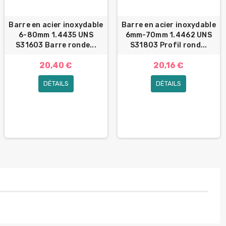
Barre en acier inoxydable
Barre en acier inoxydable
6-80mm 1.4435 UNS
6mm-70mm 1.4462 UNS
S31603 Barre ronde...
S31803 Profil rond...
20,40 €
20,16 €
DÉTAILS
DÉTAILS