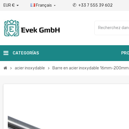
✆
EUR €
Français
+33 7 555 39 602

CATEGORÍAS
PRO
acier inoxydable
Barre en acier inoxydable 16mm-200mm 
chevron_right
chevron_right