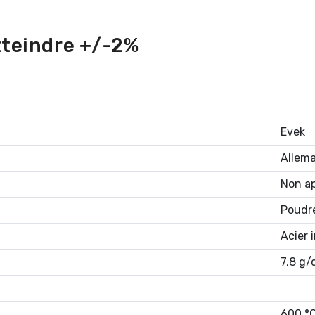
tteindre +/-2%
Evek
Allem
Non ap
Poudr
Acier 
7,8 g/
600 °