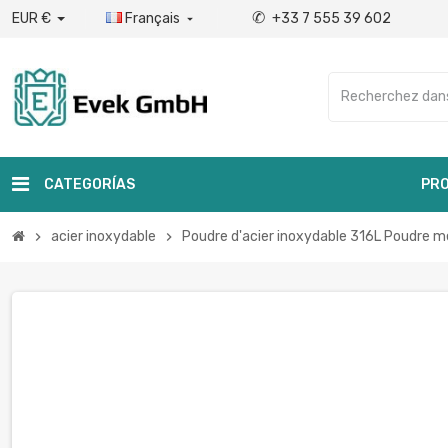
✆
EUR €
Français
+33 7 555 39 602

CATEGORÍAS
PRO
acier inoxydable
Poudre d'acier inoxydable 316L Poudre mé
chevron_right
chevron_right