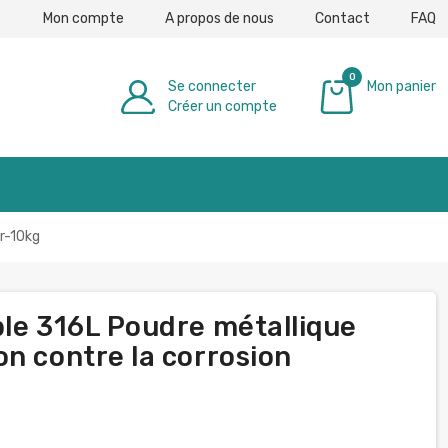
Mon compte
A propos de nous
Contact
FAQ
0
Se connecter
Mon panier
Créer un compte
0,00 €
gr-10kg
ble 316L Poudre métallique
n contre la corrosion