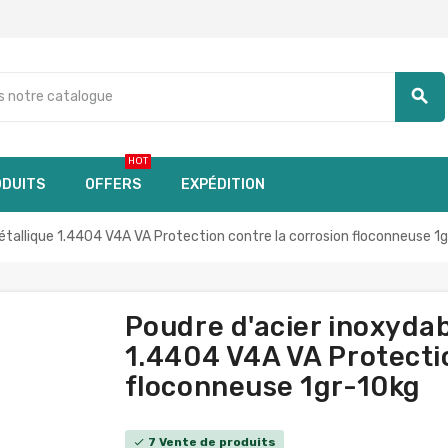
search
HOT
DUITS
OFFERS
EXPÉDITION
tallique 1.4404 V4A VA Protection contre la corrosion floconneuse 1
Poudre d'acier inoxyda
1.4404 V4A VA Protectio
floconneuse 1gr-10kg
7 Vente de produits
check