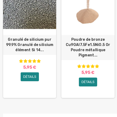
Granulé de silicium pur
Poudre de bronze
99.9% Granulé de silicium
Cu90Al7.5Fe1.5Ni0.5 Or
élément Si 14...
Poudre métallique
Pigment...
5,95 €
5,95 €
DÉTAILS
DÉTAILS