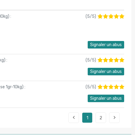
10kg
) :
(
5
/
5
)
Signaler un abus
kg
) :
(
5
/
5
)
Signaler un abus
use 1gr-10kg
) :
(
5
/
5
)
Signaler un abus


1
2