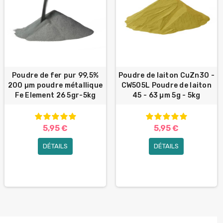
Poudre de fer pur 99,5%
Poudre de laiton CuZn30 -
200 µm poudre métallique
CW505L Poudre de laiton
Fe Element 26 5gr-5kg
45 - 63 µm 5g - 5kg
5,95 €
5,95 €
DÉTAILS
DÉTAILS