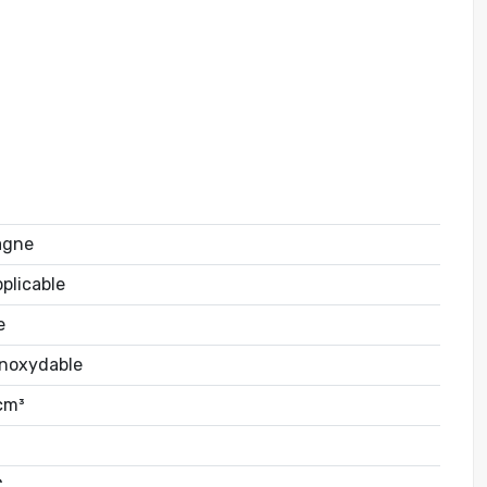
agne
plicable
e
inoxydable
cm³
C