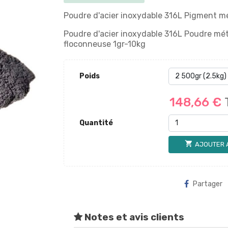
Poudre d'acier inoxydable 316L Pigment mét
Poudre d'acier inoxydable 316L Poudre mét
floconneuse 1gr-10kg
Poids
148,66 €
Quantité
shopping_cart
AJOUTER 
Partager
Notes et avis clients